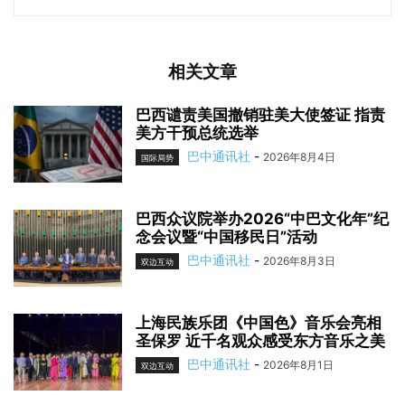
相关文章
巴西谴责美国撤销驻美大使签证 指责
美方干预总统选举
巴中通讯社
-
2026年8月4日
国际局势
巴西众议院举办2026“中巴文化年”纪
念会议暨“中国移民日”活动
巴中通讯社
-
2026年8月3日
双边互动
上海民族乐团《中国色》音乐会亮相
圣保罗 近千名观众感受东方音乐之美
巴中通讯社
-
2026年8月1日
双边互动