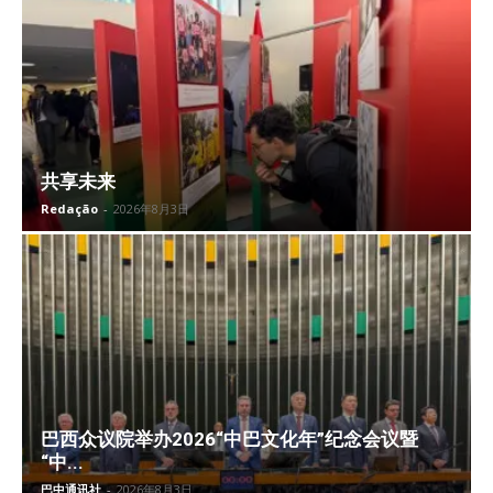
共享未来
Redação
-
2026年8月3日
巴西众议院举办2026“中巴文化年”纪念会议暨
“中...
巴中通讯社
-
2026年8月3日