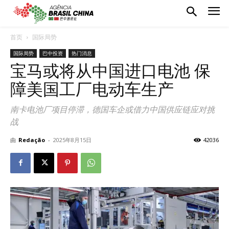
首页
国际局势
国际局势
巴中投资
热门消息
宝马或将从中国进口电池 保
障美国工厂电动车生产
南卡电池厂项目停滞，德国车企或借力中国供应链应对挑
战
由
Redação
-
2025年8月15日
42036