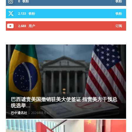
0
铁粉
铁粉
2,133
铁粉
铁粉
2,688
用户
订阅
巴西谴责美国撤销驻美大使签证 指责美方干预总
统选举...
巴中通讯社
-
2026年8月4日