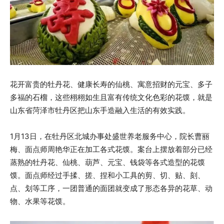
花开富贵的牡丹花、健康长寿的仙桃、寓意招财的元宝、多子
多福的石榴，这些栩栩如生且富有传统文化色彩的花馍，就是
山东省菏泽市牡丹区把山东手造融入生活的有效实践。
1月13日，在牡丹区北城办事处盛世养老服务中心，院长曹丽
梅、面点师周艳华正在加工各式花馍。案台上摆放着部分已经
蒸熟的牡丹花、仙桃、葫芦、元宝、钱袋等各式造型的花馍
馍。面点师经过手揉、搓、捏和小工具的剪、切、贴、刻、
点、划等工序，一团普通的面团就变成了形态各异的花草、动
物、水果等花馍。