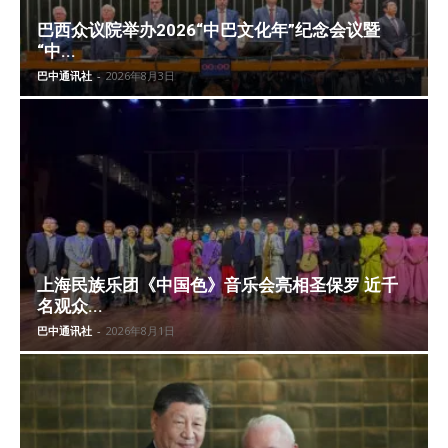
巴西众议院举办2026“中巴文化年”纪念会议暨
“中...
巴中通讯社
-
2026年8月3日
上海民族乐团《中国色》音乐会亮相圣保罗 近千
名观众...
巴中通讯社
-
2026年8月1日