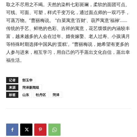
取之不尽用之不竭。天然的染料七彩斑斓，柔软的面团可点、
可线、可面、可塑，样式千变万化，通过面点师的一双巧手，
可蒸万物。”曹丽梅说。 “白菜寓意‘百财’、葫芦寓意‘福禄’……
传统的手艺、鲜艳的色彩、吉祥的寓意，花艺馍馍的内涵较丰
富，越来越多的人会在过年、婚丧嫁娶、老人过寿、小孩满月
等特殊时期选择中国风的‘蛋糕’。”曹丽梅说，她希望有更多的
人参与进来，相互学习，用自己的巧手蒸出文化自信，蒸出幸
福生活。
记者
郜玉华
来源
菏泽新闻组
标签
山东
牡丹区
菏泽