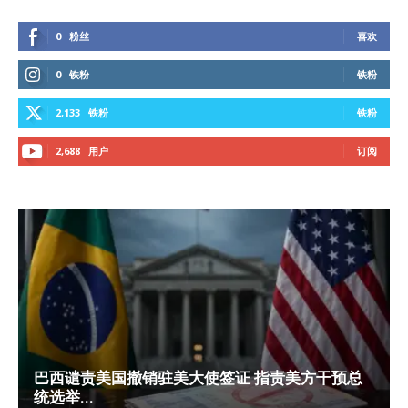
0
粉丝
喜欢
0
铁粉
铁粉
2,133
铁粉
铁粉
2,688
用户
订阅
巴西谴责美国撤销驻美大使签证 指责美方干预总
统选举...