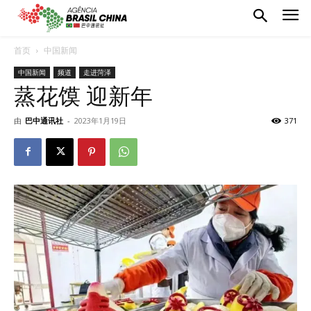
首页
中国新闻
中国新闻
频道
走进菏泽
蒸花馍 迎新年
由
巴中通讯社
-
2023年1月19日
371