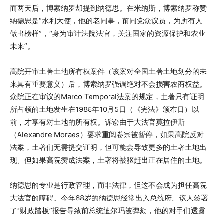
而两天后，博索纳罗却提到纳德思。在米纳斯，博索纳罗称赞
纳德思是“水利大使，他的老同事，前同党众议员，为所有人
做出榜样”，“身为审计法院法官，关注国家的资源保护和农业
未来”。
高院开审土著土地所有权案件（该案对全国土著土地划分的未
来具有重要意义）后，博索纳罗强调绝对不会损害农商权益。
众院正在审议的Marco Temporal法案的规定，土著只有证明
所占领的土地发生在1988年10月5日（《宪法》颁布日）以
前，才享有对土地的所有权。诉讼由于大法官莫拉伊斯
（Alexandre Moraes）要求重阅卷宗被暂停，如果高院反对
法案，土著们无需提交证明，但可能会导致更多的土著土地出
现。但如果高院赞成法案，土著将被驱赶出正在居住的土地。
纳德思的专业是行政管理，而非法律，但这不会成为担任高院
大法官的障碍。今年68岁的纳德思经常出入总统府。该人签署
了“财政踏板”报告导致前总统迪尔玛被弹劾，他的对手们透露