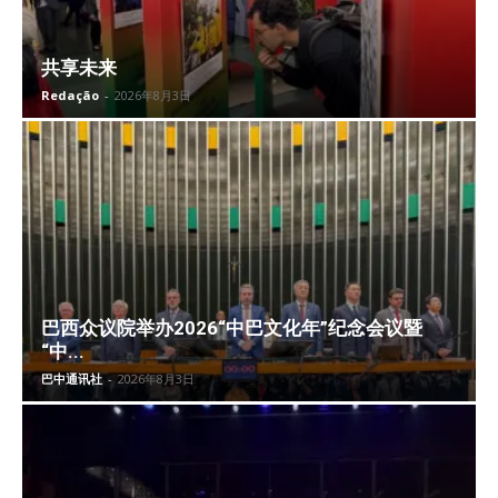
共享未来
Redação
-
2026年8月3日
巴西众议院举办2026“中巴文化年”纪念会议暨
“中...
巴中通讯社
-
2026年8月3日