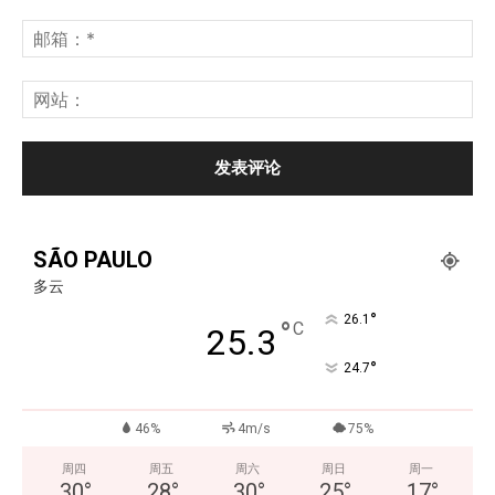
SÃO PAULO
多云
°
26.1
°
C
25.3
°
24.7
46%
4m/s
75%
周四
周五
周六
周日
周一
30
°
28
°
30
°
25
°
17
°