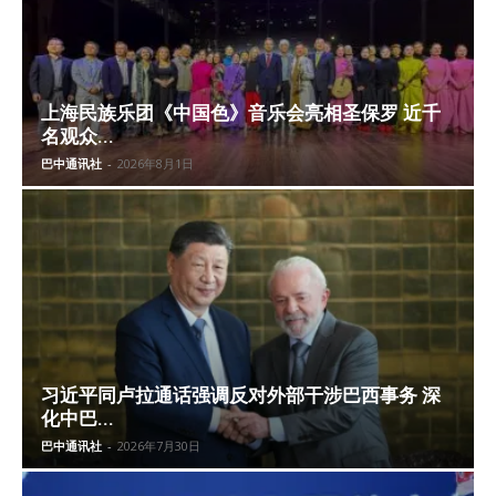
上海民族乐团《中国色》音乐会亮相圣保罗 近千
名观众...
巴中通讯社
-
2026年8月1日
习近平同卢拉通话强调反对外部干涉巴西事务 深
化中巴...
巴中通讯社
-
2026年7月30日