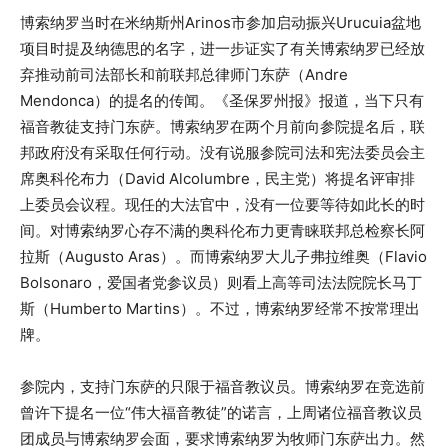
博索纳罗当时在米纳斯州Arinos市参加启动振兴Urucuia盆地
项目时提及纳德思的名字，进一步证实了有关博索纳罗已经放
弃推动前司法部长和前联邦总律师门东萨（Andre
Mendonca）的提名的传闻。《圣保罗州报》报道，当下只有
福音教徒支持门东萨。博索纳罗在两个月前向参院提名后，联
邦政府没有采取任何行动。没有说服参院司法和宪法委员会主
席奥科伦布力（David Alcolumbre，民主党）将提名评审排
上委员会议程。现任的大法官中，没有一位要等待如此长的时
间。对博索纳罗心存不满的奥科伦布力更青睐联邦总检察长阿
拉斯（Augusto Aras）。而博索纳罗大儿子弗拉维奥（Flavio
Bolsonaro，爱国者党参议员）则看上高等司法法院院长马丁
斯（Humberto Martins）。不过，博索纳罗经常不按常理出
牌。
参院内，支持门东萨的只限于福音教议员。博索纳罗在竞选前
曾许下提名一位“伟大福音教徒”的诺言，上周诸位福音教议员
团成员与博索纳罗会面，要求博索纳罗为牧师门东萨出力。然