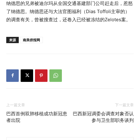
纳德思的兄弟被迪尔玛从全国交通基建部门公司赶走后，惹怒
了纳德思。纳德思还与大法官图福利（Dias Toffoli主审的）
的调查有关，曾被搜查过，还卷入已经被冻结的Zelotes案。
来源
南美侨报网
上一篇文章
下一篇文章
巴西首例双肺移植成功新冠患
巴西新冠调委会调查对象否认
者出院
参与卫生部职务谈判