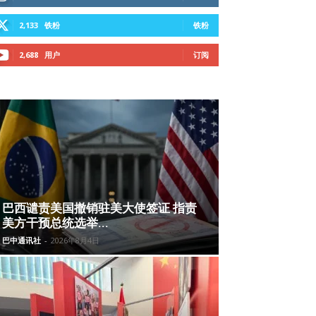
2,133
铁粉
铁粉
2,688
用户
订阅
巴西谴责美国撤销驻美大使签证 指责
美方干预总统选举...
巴中通讯社
-
2026年8月4日