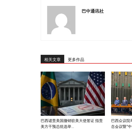
巴中通讯社
相关文章
更多作品
巴西谴责美国撤销驻美大使签证 指责
巴西众议院举
美方干预总统选举...
念会议暨“中..