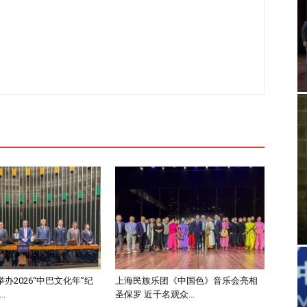
办2026“中巴文化年”纪
上海民族乐团《中国色》音乐会亮相
.
圣保罗 近千名观众...