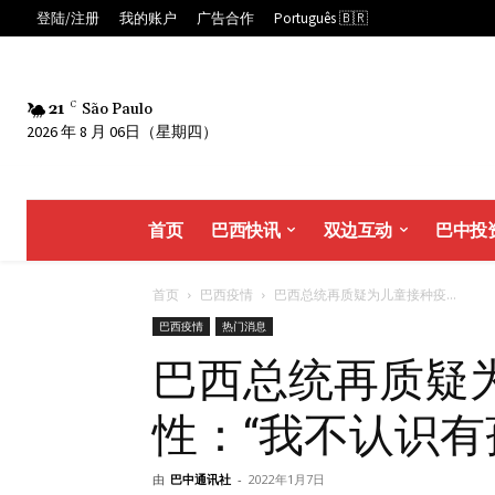
登陆/注册
我的账户
广告合作
Português 🇧🇷
21
C
São Paulo
2026 年 8 月 06日（星期四）
首页
巴西快讯
双边互动
巴中投
首页
巴西疫情
巴西总统再质疑为儿童接种疫...
巴西疫情
热门消息
巴西总统再质疑
性：“我不认识有
由
巴中通讯社
-
2022年1月7日