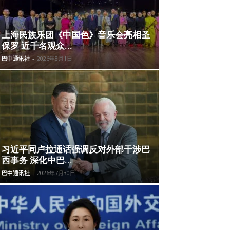
上海民族乐团《中国色》音乐会亮相圣
保罗 近千名观众...
巴中通讯社
-
2026年8月1日
习近平同卢拉通话强调反对外部干涉巴
西事务 深化中巴...
巴中通讯社
-
2026年7月30日