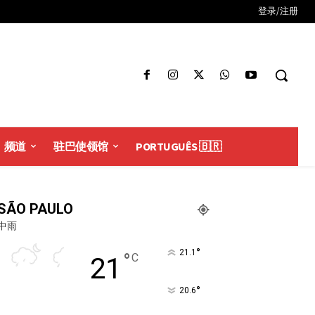
登录/注册
频道
驻巴使领馆
PORTUGUÊS 🇧🇷
SÃO PAULO
中雨
°
21.1
°
C
21
°
20.6