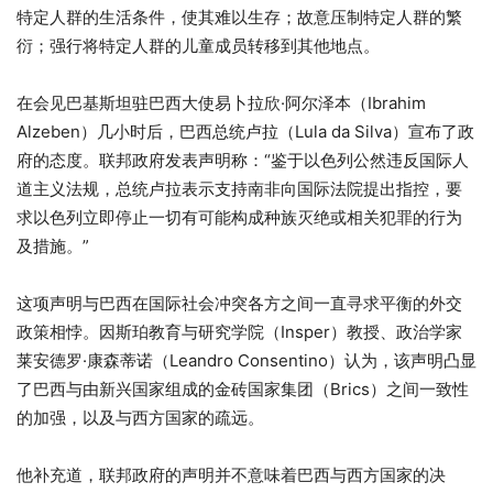
特定人群的生活条件，使其难以生存；故意压制特定人群的繁
衍；强行将特定人群的儿童成员转移到其他地点。
在会见巴基斯坦驻巴西大使易卜拉欣·阿尔泽本（Ibrahim
Alzeben）几小时后，巴西总统卢拉（Lula da Silva）宣布了政
府的态度。联邦政府发表声明称：“鉴于以色列公然违反国际人
道主义法规，总统卢拉表示支持南非向国际法院提出指控，要
求以色列立即停止一切有可能构成种族灭绝或相关犯罪的行为
及措施。”
这项声明与巴西在国际社会冲突各方之间一直寻求平衡的外交
政策相悖。因斯珀教育与研究学院（Insper）教授、政治学家
莱安德罗·康森蒂诺（Leandro Consentino）认为，该声明凸显
了巴西与由新兴国家组成的金砖国家集团（Brics）之间一致性
的加强，以及与西方国家的疏远。
他补充道，联邦政府的声明并不意味着巴西与西方国家的决