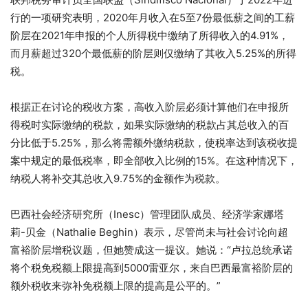
行的一项研究表明，2020年月收入在5至7份最低薪之间的工薪
阶层在2021年申报的个人所得税中缴纳了所得收入的4.91%，
而月薪超过320个最低薪的阶层则仅缴纳了其收入5.25%的所得
税。
根据正在讨论的税收方案，高收入阶层必须计算他们在申报所
得税时实际缴纳的税款，如果实际缴纳的税款占其总收入的百
分比低于5.25%，那么将需额外缴纳税款，使税率达到该税收提
案中规定的最低税率，即全部收入比例的15%。在这种情况下，
纳税人将补交其总收入9.75%的金额作为税款。
巴西社会经济研究所（Inesc）管理团队成员、经济学家娜塔
莉-贝金（Nathalie Beghin）表示，尽管尚未与社会讨论向超
富裕阶层增税议题，但她赞成这一提议。她说：“卢拉总统承诺
将个税免税额上限提高到5000雷亚尔，来自巴西最富裕阶层的
额外税收来弥补免税额上限的提高是公平的。”