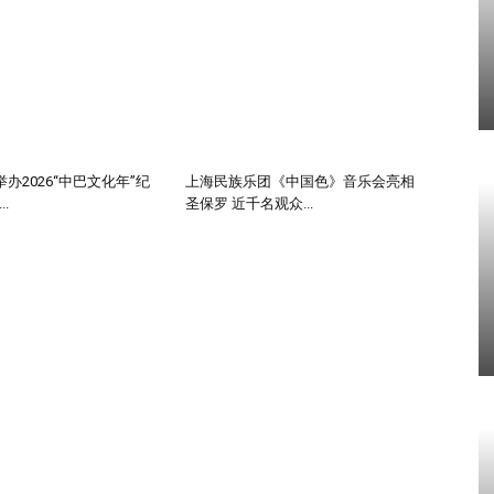
办2026“中巴文化年”纪
上海民族乐团《中国色》音乐会亮相
.
圣保罗 近千名观众...