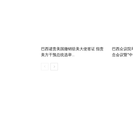
巴西谴责美国撤销驻美大使签证 指责
巴西众议院举
美方干预总统选举...
念会议暨“中..