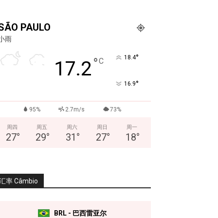
SÃO PAULO
小雨
°
18.4
°
C
17.2
°
16.9
95%
2.7m/s
73%
周四
周五
周六
周日
周一
27
°
29
°
31
°
27
°
18
°
汇率 Câmbio
BRL - 巴西雷亚尔