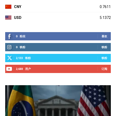
CNY
0.7611
USD
5.1372
0
粉丝
喜欢
0
铁粉
铁粉
2,133
铁粉
铁粉
2,688
用户
订阅