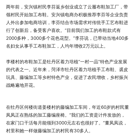
两年前，安兴镇村民李芬返乡创业成立了云履布鞋加工厂，带
领村民开始加工布鞋。安兴镇电商办积极推荐李芬等企业负责
人外出参加电商培训，李芬结合市场需求对传统手工艺布鞋进
行了创新后，备受客户喜欢。“目前我们加工的布鞋款式有
2000多种，3000多个花色花型。”李芬说，已带动当地400多
名妇女从事手工布鞋加工，人均年增收2万元以上。
李楼村的布鞋加工是牡丹区着力培植“一村一品”特色产业发展
的代表之一。近年来，菏泽市牡丹区着力培植手工布鞋、裘皮
玩具、藤编加工等乡村特色产业，促进了农民增收，乡村振兴
战略遍地开花。
在牡丹区何楼街道姜楼村的藤编加工车间，年近60岁的村民董
凤凤正在熟练的加工藤编座椅。“我们的工资是计件发放的，
在家门口干活每月能领到3000元左右也很好了。”董凤凤说，
村里和她一样做藤编加工的村民有30多人。