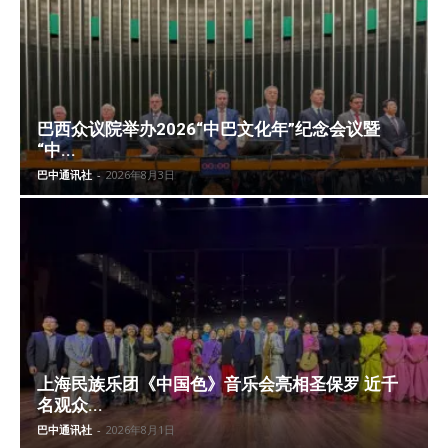
巴西众议院举办2026“中巴文化年”纪念会议暨
“中...
巴中通讯社
-
2026年8月3日
上海民族乐团《中国色》音乐会亮相圣保罗 近千
名观众...
巴中通讯社
-
2026年8月1日