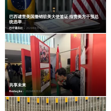
巴西谴责美国撤销驻美大使签证 指责美方干预总
统选举...
巴中通讯社
-
2026年8月4日
共享未来
Redação
-
2026年8月3日