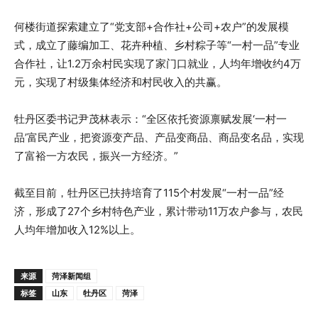
何楼街道探索建立了“党支部+合作社+公司+农户”的发展模
式，成立了藤编加工、花卉种植、乡村粽子等“一村一品”专业
合作社，让1.2万余村民实现了家门口就业，人均年增收约4万
元，实现了村级集体经济和村民收入的共赢。
牡丹区委书记尹茂林表示：“全区依托资源禀赋发展‘一村一
品’富民产业，把资源变产品、产品变商品、商品变名品，实现
了富裕一方农民，振兴一方经济。”
截至目前，牡丹区已扶持培育了115个村发展“一村一品”经
济，形成了27个乡村特色产业，累计带动11万农户参与，农民
人均年增加收入12%以上。
来源
菏泽新闻组
标签
山东
牡丹区
菏泽