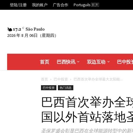
登陆/注册
我的账户
广告合作
Português 🇧🇷
17.2
C
São Paulo
2026 年 8 月 06日（星期四）
首页
巴西快讯
双边互动
巴中投
首页
巴中投资
巴西首次举办全球最大太阳能...
巴中投资
热门消息
巴西首次举办全
国以外首站落地
圣保罗盛会彰显巴西在全球能源转型中的新