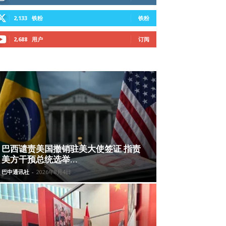
2,133
铁粉
铁粉
2,688
用户
订阅
巴西谴责美国撤销驻美大使签证 指责
美方干预总统选举...
巴中通讯社
-
2026年8月4日