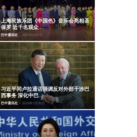
上海民族乐团《中国色》音乐会亮相圣
保罗 近千名观众...
巴中通讯社
-
2026年8月1日
习近平同卢拉通话强调反对外部干涉巴
西事务 深化中巴...
巴中通讯社
-
2026年7月30日