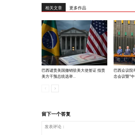
相关文章
更多作品
巴西谴责美国撤销驻美大使签证 指责
巴西众议院举
美方干预总统选举...
念会议暨“中..
留下一个答复