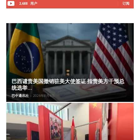
2,688
用户
订阅
巴西谴责美国撤销驻美大使签证 指责美方干预总
统选举...
巴中通讯社
-
2026年8月4日