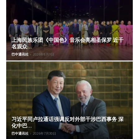
上海民族乐团《中国色》音乐会亮相圣保罗 近千
名观众...
巴中通讯社
-
2026年8月1日
习近平同卢拉通话强调反对外部干涉巴西事务 深
化中巴...
巴中通讯社
-
2026年7月30日