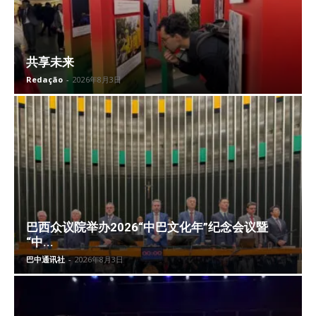
共享未来
Redação
-
2026年8月3日
巴西众议院举办2026“中巴文化年”纪念会议暨
“中...
巴中通讯社
-
2026年8月3日