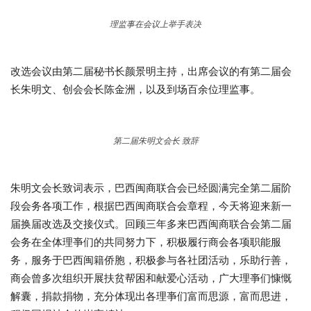
理监事在会议上举手表决
改选会议由第二届秘书长颜景明主持，出席会议的有第二届会
长朱明文、创会会长陈金洲，以及到场百余位理监事。
第二届朱明文会长 致辞
朱明文会长致词表示，巴西闽商联合会已经圆满完全第二届阶
段会务各项工作，根据巴西闽商联合会章程，今天将迎来新一
届换届改选及交接仪式。回顾三年多来巴西闽商联合会第二届
会务在全体理亊们的共同努力下，积极履行商会各项职能服
务，服务于巴西闽籍侨胞，积极参与各社团活动，乐助行善，
商会曾多次组织开展扶贫帮困和献爱心活动，广大理亊们慷慨
解囊，捐款捐物，充分体现出各理亊们富而思源，富而思进，