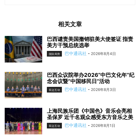
相关文章
巴西谴责美国撤销驻美大使签证 指责
美方干预总统选举
巴中通讯社
-
2026年8月4日
国际局势
巴西众议院举办2026“中巴文化年”纪
念会议暨“中国移民日”活动
巴中通讯社
-
2026年8月3日
双边互动
上海民族乐团《中国色》音乐会亮相
圣保罗 近千名观众感受东方音乐之美
巴中通讯社
-
2026年8月1日
双边互动