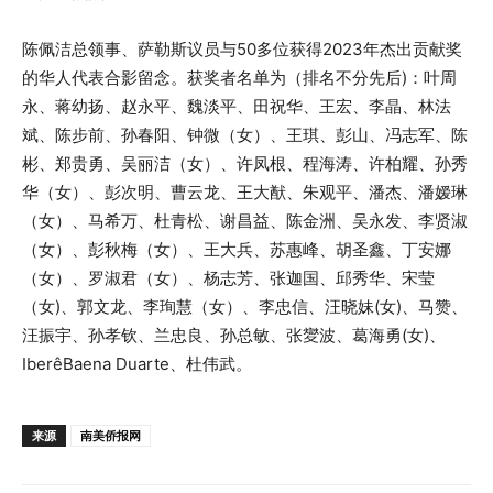
陈佩洁总领事、萨勒斯议员与50多位获得2023年杰出贡献奖
的华人代表合影留念。获奖者名单为（排名不分先后)：叶周
永、蒋幼扬、赵永平、魏淡平、田祝华、王宏、李晶、林法
斌、陈步前、孙春阳、钟微（女）、王琪、彭山、冯志军、陈
彬、郑贵勇、吴丽洁（女）、许凤根、程海涛、许柏耀、孙秀
华（女）、彭次明、曹云龙、王大猷、朱观平、潘杰、潘嫒琳
（女）、马希万、杜青松、谢昌益、陈金洲、吴永发、李贤淑
（女）、彭秋梅（女）、王大兵、苏惠峰、胡圣鑫、丁安娜
（女）、罗淑君（女）、杨志芳、张迦国、邱秀华、宋莹
（女)、郭文龙、李珣慧（女）、李忠信、汪晓妹(女)、马赞、
汪振宇、孙孝钦、兰忠良、孙总敏、张夑波、葛海勇(女)、
IberêBaena Duarte、杜伟武。
来源
南美侨报网