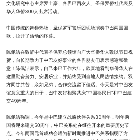
文化研究中心主席罗士豪、各界巴西友人、圣保罗侨社代表及
华人华侨300人出席活动。
中国传统的舞狮热场，圣保罗军警乐团现场演奏中巴两国国
歌，拉开了活动的序幕。
陈佩洁在致辞中代表圣保罗总领馆向广大华侨华人致以节日祝
贺，向长期致力于中巴友好事业的各界朋友们表示感谢和敬
意！陈佩洁表示，自己来巴工作六年，欣喜地看到华侨华人在
这里勤奋努力、安居乐业，并始终受到当地人民热情接纳。双
方同甘共苦，亲如兄弟，合作交流留下佳话。今天是对中巴友
谊意义重大的日子，巴中友好相聚共庆“中国移民日”和中巴建
交49周年。
陈佩洁强调，今年是中巴建立战略伙伴关系30周年，明年两
国将迎来建交50周年，中巴关系处在继往开来的重要历史节
点。今年两国元首成功会晤为新时期推进中巴关系指明了方