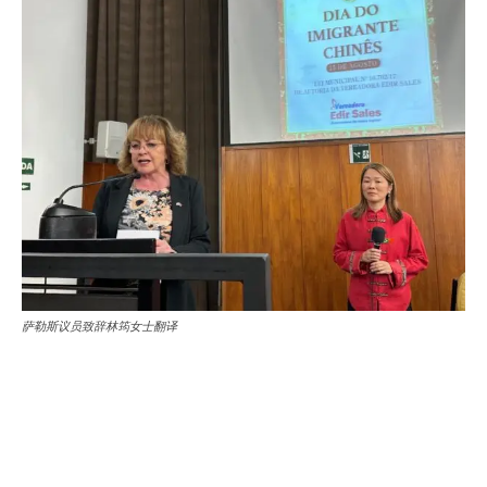
萨勒斯议员致辞林筠女士翻译