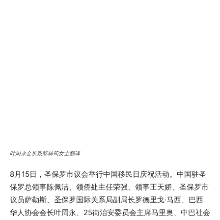
叶周永会长致辞林筠女士翻译
8月15日，圣保罗市议会举行中国移民日庆祝活动。中国驻圣
保罗总领事陈佩洁、领侨处主任荣强、领事王天娇、圣保罗市
议员萨勒斯、圣保罗国际关系局副局长罗德里戈·马西、巴西
华人协会会长叶周永、25街治安委员会主席马里奥、中巴社会