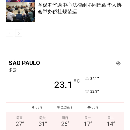
圣保罗华助中心法律组协同巴西华人协
会举办侨社规范运...
SÃO PAULO
多云
°
24.1
°
C
23.1
°
22.3
63%
2.2m/s
60%
周五
周六
周日
周一
周二
27
°
31
°
26
°
17
°
14
°