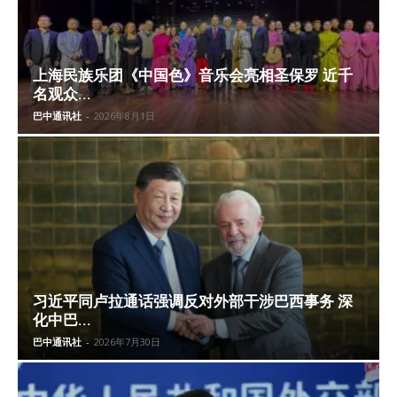
上海民族乐团《中国色》音乐会亮相圣保罗 近千
名观众...
巴中通讯社
-
2026年8月1日
习近平同卢拉通话强调反对外部干涉巴西事务 深
化中巴...
巴中通讯社
-
2026年7月30日