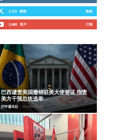
2,133
铁粉
铁粉
2,688
用户
订阅
巴西谴责美国撤销驻美大使签证 指责
美方干预总统选举...
巴中通讯社
-
2026年8月4日