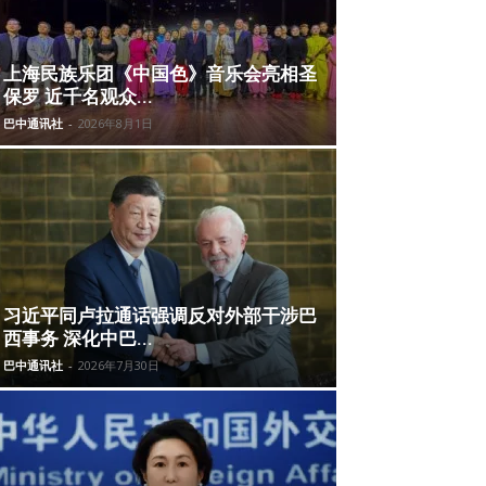
上海民族乐团《中国色》音乐会亮相圣
保罗 近千名观众...
巴中通讯社
-
2026年8月1日
习近平同卢拉通话强调反对外部干涉巴
西事务 深化中巴...
巴中通讯社
-
2026年7月30日