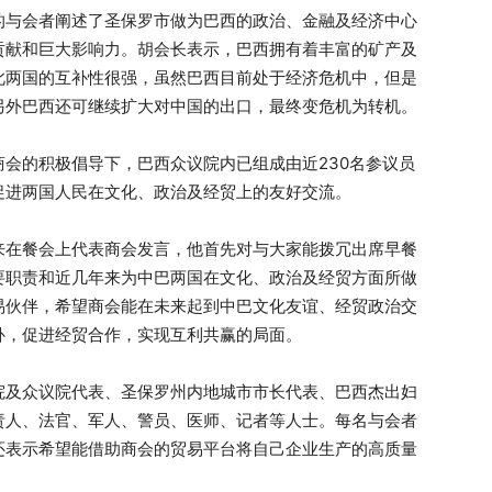
的与会者阐述了圣保罗市做为巴西的政治、金融及经济中心
贡献和巨大影响力。胡会长表示，巴西拥有着丰富的矿产及
此两国的互补性很强，虽然巴西目前处于经济危机中，但是
另外巴西还可继续扩大对中国的出口，最终变危机为转机。
会的积极倡导下，巴西众议院内已组成由近230名参议员
促进两国人民在文化、政治及经贸上的友好交流。
来在餐会上代表商会发言，他首先对与大家能拨冗出席早餐
要职责和近几年来为中巴两国在文化、政治及经贸方面所做
易伙伴，希望商会能在未来起到中巴文化友谊、经贸政治交
补，促进经贸合作，实现互利共赢的局面。
院及众议院代表、圣保罗州内地城市市长代表、巴西杰出妇
责人、法官、军人、警员、医师、记者等人士。每名与会者
还表示希望能借助商会的贸易平台将自己企业生产的高质量