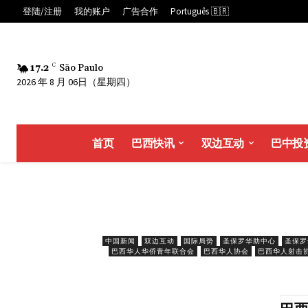
登陆/注册
我的账户
广告合作
Português 🇧🇷
17.2
C
São Paulo
2026 年 8 月 06日（星期四）
首页
巴西快讯
双边互动
巴中投
中国新闻
双边互动
国际局势
圣保罗华助中心
圣保罗
巴西华人华侨青年联合会
巴西华人协会
巴西华人射击