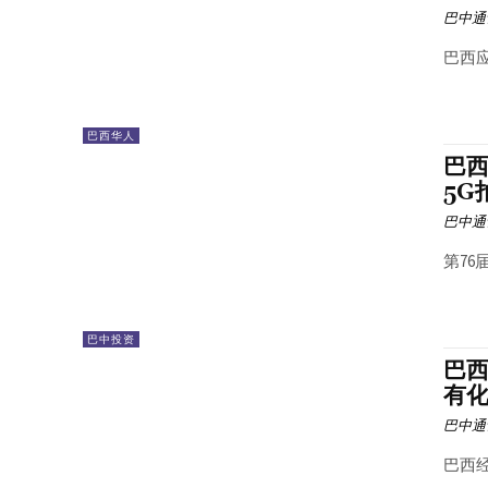
巴中通
巴西应
巴西华人
巴西
5G拍
巴中通
第76
巴中投资
巴
有
巴中通
巴西经济