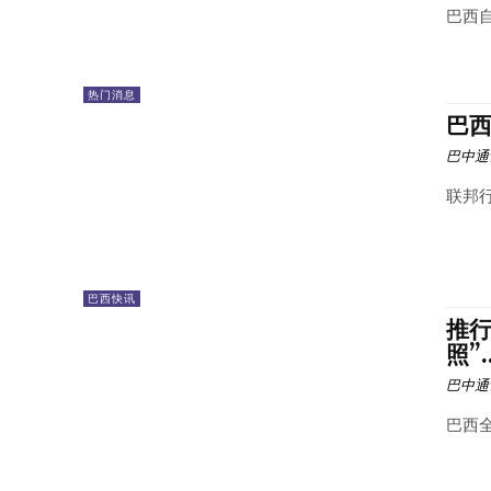
巴西自
热门消息
巴
巴中通
联邦行
巴西快讯
推行
照”..
巴中通
巴西全