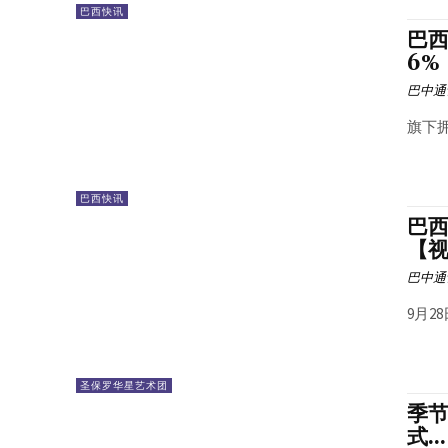
巴西快讯
巴西
6%
巴中通
旗下拥
巴西快讯
巴西
【视
巴中通
9月2
圣保罗华星艺术团
季节
式...