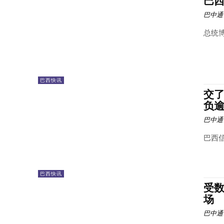
巴
巴中通
总统博
巴西快讯
交了
负逾.
巴中通
巴西信
巴西快讯
受数
场
巴中通