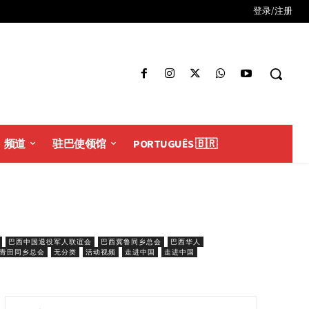
登录/注册
频道
驻巴使领馆
PORTUGUÊS 🇧🇷
巴西中国退役军人联谊会
巴西冀鲁同乡总会
巴西华人
青田同乡总会
无分类
活动视频
走进中国
走进中国