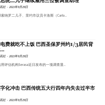
西总统二儿子继续雇用三位被调查助理
讯社
-
2021年9月29日
索纳罗二儿子、里约市议员卡洛斯（Carlo...
电费就吃不上饭 巴西圣保罗州约1/3居民背
..
讯社
-
2021年9月29日
用评估机构Serasa近日发布的一项调查显...
字化冲击 巴西传统五大行四年内失去过半市
讯社
-
2021年9月29日