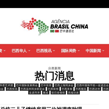
资
巴西华人
巴西视讯
国际局势
中国新闻
分类新闻
热门消息
华星艺术团
巴中国际发展商会
巴中投资
巴西上海同乡会
巴西中国和平统一促进总会
协会
巴西快讯
巴西温州同乡联谊会
巴西疫情
巴西美食
巴西视讯
巴西访华
巴西
走进菏泽
频道
驻巴使领馆
高端访谈