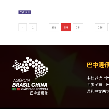
巴西快讯
...
...
1
252
253
254
266
巴中通
本社以线上网
同步发布。
语和中文两