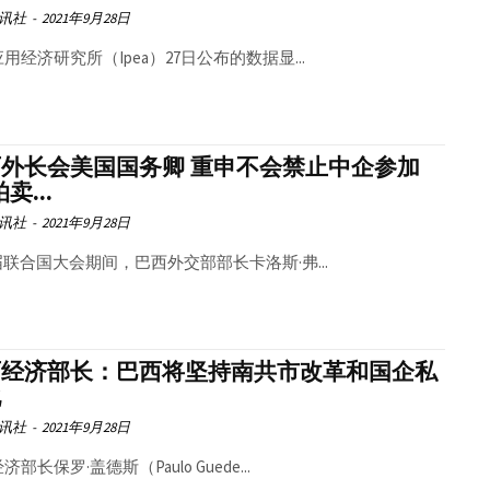
讯社
-
2021年9月28日
用经济研究所（Ipea）27日公布的数据显...
外长会美国国务卿 重申不会禁止中企参加
卖...
讯社
-
2021年9月28日
届联合国大会期间，巴西外交部部长卡洛斯·弗...
西经济部长：巴西将坚持南共市改革和国企私
化
讯社
-
2021年9月28日
部长保罗·盖德斯（Paulo Guede...