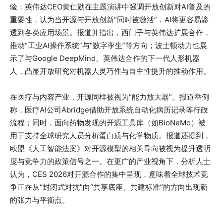
验；英伟达CEO黄仁勋在主题演讲中强调开放创新对AI普及的
重要性，认为当开源与开放创新“同时被激活”，AI将更容易渗
透到各类应用场景。报道并指出，西门子与英伟达扩展合作，
推动“工业AI操作系统”与“数字孪生”等方向；波士顿动力也展
示了与Google DeepMind、英伟达合作的下一代人形机器
人，凸显开放研究对机器人灵巧性与自主性提升的推动作用。
在医疗与内容产业，开源同样被视为“能力放大器”。报道举例
称，医疗AI公司Abridge借助开放系统自动化病历记录等行政
流程；同时，面向药物发现的开源工具库（如BioNeMo）被
用于支持全球研究人员分析蛋白质与化学物质。报道还提到，
欧盟《人工智能法案》对开源模型的相关导向被视为提升透明
度与竞争力的政策信号之一。在更广的产业视角下，分析人士
认为，CES 2026对开源合作的集中呈现，意味着全球技术竞
争正在从“封闭式对抗”向“共享底座、共建标准”的方向出现新
的张力与平衡点。