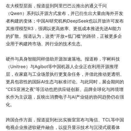
在大模型层面，报道提到阿里巴巴云推出的通义千问
（Qwen）系列以开源方式发布，并已衍生出大量由海外开发
者构建的变体；中国AI研究机构DeepSeek也以开放许可发布
其推理模型R3，强调以更高效率、更低成本推进先进AI能力
的扩散。报道认为，这类“开放+低门槛”的路径，正被更多企
业用于构建跨市场、跨行业的技术生态。
硬件与具身智能同样借助开源加速落地。报道称，宇树科技
（Unitree）与Agibot等中国机器人企业正在利用开源推理
层，在家庭与工业场景执行更复杂任务，并借此推动更透明、
更具包容性的国际AI生态与标准讨论。与此同时，展会期间的
“CES亚洲之夜”等活动也把供应链创新、品牌全球化与跨境增
长作为主议题，反映出消费电子与AI产业链的协同趋势仍在强
化。
跨国合作方面，报道提到杜比实验室宣布与海信、TCL等中国
电视企业推进软硬件融合，以提升显示技术与沉浸式观看体