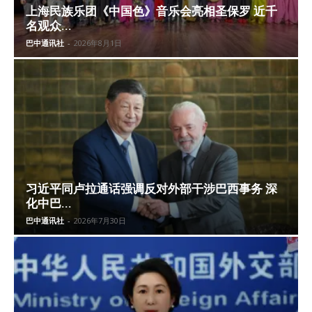
上海民族乐团《中国色》音乐会亮相圣保罗 近千
名观众...
巴中通讯社
-
2026年8月1日
习近平同卢拉通话强调反对外部干涉巴西事务 深
化中巴...
巴中通讯社
-
2026年7月30日