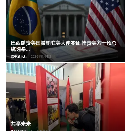
巴西谴责美国撤销驻美大使签证 指责美方干预总
统选举...
巴中通讯社
-
2026年8月4日
共享未来
Redação
-
2026年8月3日