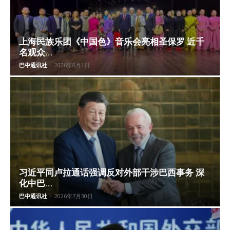
上海民族乐团《中国色》音乐会亮相圣保罗 近千
名观众...
巴中通讯社
-
2026年8月1日
习近平同卢拉通话强调反对外部干涉巴西事务 深
化中巴...
巴中通讯社
-
2026年7月30日