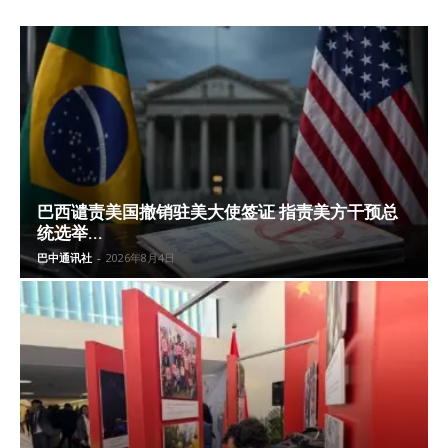
巴西谴责美国撤销驻美大使签证 指责美方干预总
统选举...
巴中通讯社
-
2026年8月4日