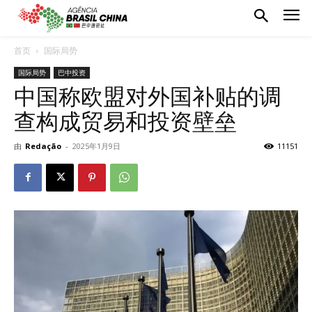
首页
国际局势
国际局势
巴中投资
中国称欧盟对外国补贴的调
查构成贸易和投资壁垒
由
Redação
-
2025年1月9日
11151