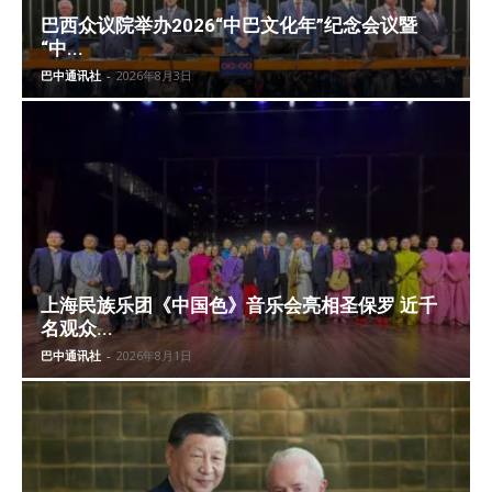
巴西众议院举办2026“中巴文化年”纪念会议暨
“中...
巴中通讯社
-
2026年8月3日
上海民族乐团《中国色》音乐会亮相圣保罗 近千
名观众...
巴中通讯社
-
2026年8月1日