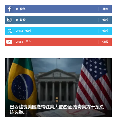
0
粉丝
喜欢
0
铁粉
铁粉
2,133
铁粉
铁粉
2,688
用户
订阅
巴西谴责美国撤销驻美大使签证 指责美方干预总
统选举...