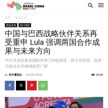
首页
双边互动
双边互动
热门消息
中国与巴西战略伙伴关系再
受重申 Lula 强调两国合作成
果与未来方向
中巴关系在复杂国际环境下持续深化，双方在经贸、投资
与多边合作领域前景广阔
由
巴中通讯社
-
2026年2月9日
28560