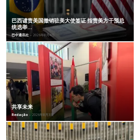
巴西谴责美国撤销驻美大使签证 指责美方干预总
统选举...
巴中通讯社
-
2026年8月4日
共享未来
Redação
-
2026年8月3日