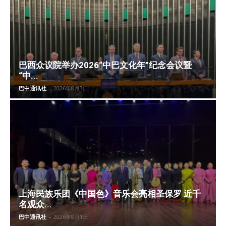
巴西众议院举办2026“中巴文化年”纪念会议暨
“中...
巴中通讯社
-
2026年8月3日
上海民族乐团《中国色》音乐会亮相圣保罗 近千
名观众...
巴中通讯社
-
2026年8月1日