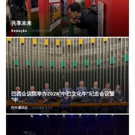
共享未来
Redação
-
2026年8月3日
巴西众议院举办2026“中巴文化年”纪念会议暨
“中...
巴中通讯社
-
2026年8月3日