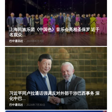
上海民族乐团《中国色》音乐会亮相圣保罗 近千
名观众...
巴中通讯社
-
2026年8月1日
习近平同卢拉通话强调反对外部干涉巴西事务 深
化中巴...
巴中通讯社
-
2026年7月30日