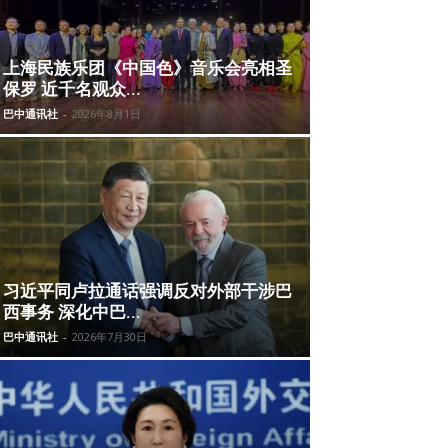
上海民族乐团《中国色》音乐会亮相圣
保罗 近千名观众...
巴中通讯社
-
2026年8月1日
习近平同卢拉通话强调反对外部干涉巴
西事务 深化中巴...
巴中通讯社
-
2026年7月30日