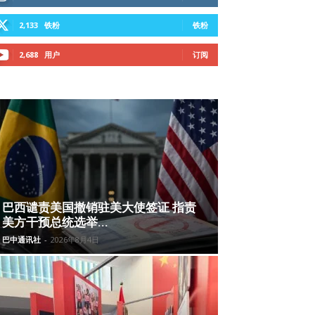
2,133
铁粉
铁粉
2,688
用户
订阅
巴西谴责美国撤销驻美大使签证 指责
美方干预总统选举...
巴中通讯社
-
2026年8月4日