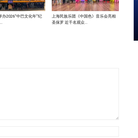
办2026“中巴文化年”纪
上海民族乐团《中国色》音乐会亮相
.
圣保罗 近千名观众...