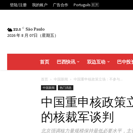
登陆/注册
我的账户
广告合作
Português 🇧🇷
22.1
C
São Paulo
2026 年 8 月 07日（星期五）
首页
巴西快讯
双边互动
巴中投
首页
中国新闻
中国重申核政策立场：不参与...
中国新闻
热门消息
中国重申核政策
的核裁军谈判
北京强调核力量规模保持最低必要水平，主