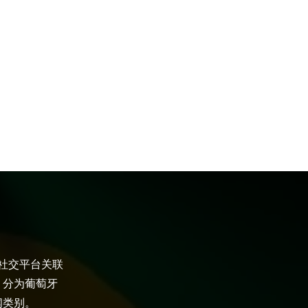
大社交平台关联
，分为葡萄牙
闻类别。