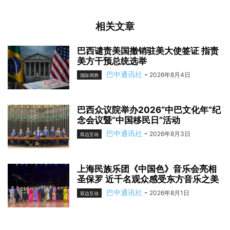
相关文章
巴西谴责美国撤销驻美大使签证 指责
美方干预总统选举
巴中通讯社
-
2026年8月4日
国际局势
巴西众议院举办2026“中巴文化年”纪
念会议暨“中国移民日”活动
巴中通讯社
-
2026年8月3日
双边互动
上海民族乐团《中国色》音乐会亮相
圣保罗 近千名观众感受东方音乐之美
巴中通讯社
-
2026年8月1日
双边互动