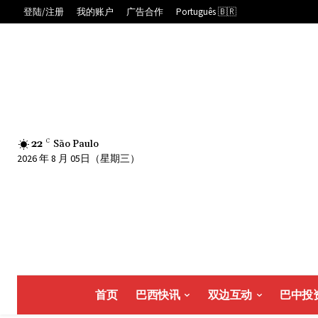
登陆/注册
我的账户
广告合作
Português 🇧🇷
22
C
São Paulo
2026 年 8 月 05日（星期三）
首页
巴西快讯
双边互动
巴中投