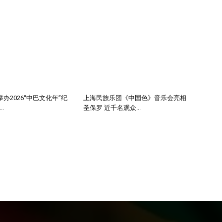
办2026“中巴文化年”纪
上海民族乐团《中国色》音乐会亮相
.
圣保罗 近千名观众...