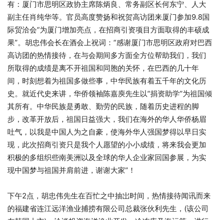
有：厦门市思明区政协主席陈炳良、常务副区长何东宁、人大
副主任肖纯华等。官员高度赞扬和祝贺高访团来厦门参加9.8国
际贸洽会“为厦门增加亮点，在招商引资项目方面取得的丰硕成
果”。胡忠伟会长在酒会上祝词：“感谢厦门市思明区政府对巴西
高访团的热情接待，在与会期间多方面全方位帮助我们，我们
所取得的成绩是离不开祖国和同胞的关怀，在巴西的几十年
间，时刻想着为祖国多做些事，中华民族有着五千年的文化历
史。就近代史来讲，华侨领袖陈嘉庾先生以“捐资助学”为祖国倾
其所有。中华民族是勇敢、勤劳的民族，随着历史进程的脚
步，改革开放后，祖国日益强大，我们在海外的华人华侨杨眉
吐气，以我是中国人为之自豪，使海外华人强国梦得以早日实
现，此次招商引资只是我个人愿望的小小成绩，将来我会更加
积极的多组织些南美洲以及全球的华人企业家回国参展，为实
现中国梦与祖国并肩前进，谢谢大家”！
下午2点，胡忠伟先生在百忙之中抽岀时间，热情接待闻讯而来
的福建省连江远洋渔业捕捞有限公司总裁张伙利先生，(该公司