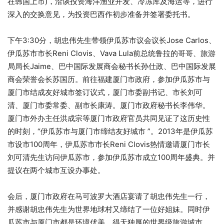
在韩国上市)，洽谈投资海洋渔业开发、冷冻库及海运等，进行
深入的交换意见，为投资巴西作初步准备并签署委托书。
下午3:30分，胡忠伟先生带领伊瓜苏市议会议长Jose Carlos、
伊瓜苏市市长Reni Clovis、Vava Lula前总统鲁拉的哥哥、旅游
局局长Jaime、巴中国际发展商会秘书长孙仕政、巴中国际发展
商会荣誉会长苏国历。前往福建厦门市政府，参加伊瓜苏市与
厦门市结成友好城市签订议式，厦门市委副书记、市长刘可
清、厦门市委常委、副市长康涛。厦门市政府秘书长李伟华。
厦门市外办主任洪成宗等厦门市政府官员共同见证了这历史性
的时刻，“伊瓜苏市与厦门市缔结友好城市 ”。2013年是伊瓜苏
市设市100周年，伊瓜苏市市长Reni Clovis热情邀请厦门市长
刘可清先生访问伊瓜苏市，参加伊瓜苏市成立100周年盛典。并
提议在两个城市互设办事处。
会后，厦门市政府在马可波罗大酒店宴请了胡忠伟先生一行，
并感谢胡忠伟先生为世界地球村又缔结了一位好姐妹。同时伊
瓜苏市与厦门市都是环境优美，得天独厚的世界级旅游城市，