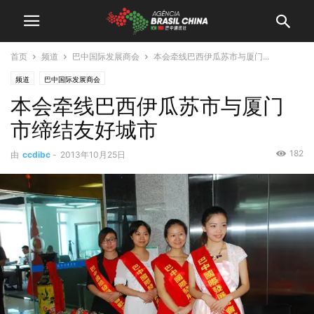
首页
频道
巴中国际发展商会
本会牵线巴西伊瓜苏市与厦门...
频道
巴中国际发展商会
本会牵线巴西伊瓜苏市与厦门
市缔结友好城市
182
由
ccdibc
-
2013年10月25日