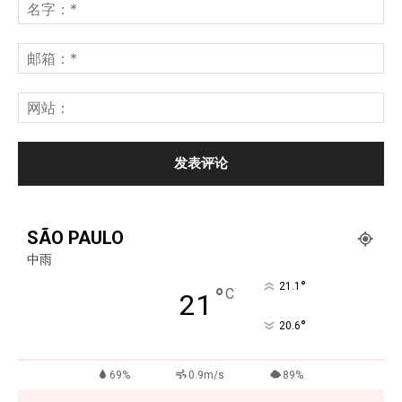
SÃO PAULO
中雨
°
21.1
°
C
21
°
20.6
69%
0.9m/s
89%