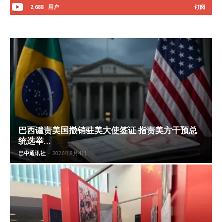
2,688
用户
订阅
巴西谴责美国撤销驻美大使签证 指责美方干预总
统选举...
巴中通讯社
-
2026年8月4日