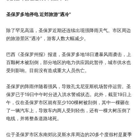
圣保罗多地停电 近郊旅游“遇冷”
除了罕见高温，圣保罗近期还连续出现强降雨天气。市区周边
的旅游景区“遇冷”，游客人数大幅减少。
巴西《圣保罗州报》报道，圣保罗多地18日遭暴风雨袭击，上
百颗树木被刮倒，部分地区的电力供应因此暂停，城市供水也
受到影响。目前没有造成重大人员伤亡。
圣保罗的阵雨伴随着强风，导致孔戈尼亚斯机场暂停运营。圣
保罗已于19日中午时分进入洪水警戒状态。此外，截至19日上
午，仅在圣保罗市区就有至少100棵树被刮倒，其中一棵砸在
了一辆汽车上，导致车内两人受到轻伤，还有一棵大树压倒了
电线，并将整条道路堵死。
位于圣保罗市区东南郊比灵斯水库周边的20多个度假村是夏季