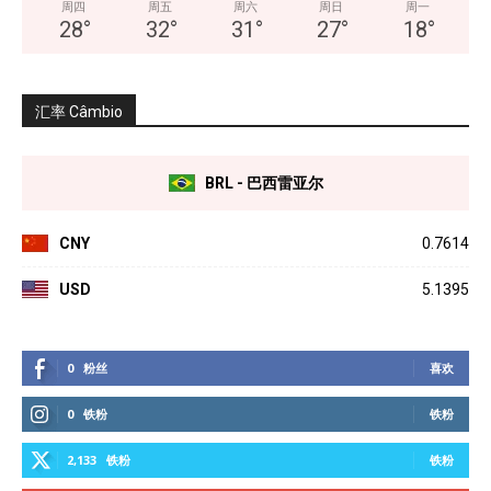
周四
周五
周六
周日
周一
28
°
32
°
31
°
27
°
18
°
汇率 Câmbio
BRL - 巴西雷亚尔
CNY
0.7614
USD
5.1395
0
粉丝
喜欢
0
铁粉
铁粉
2,133
铁粉
铁粉