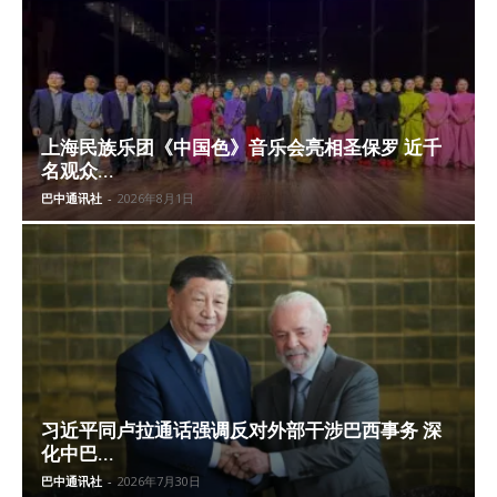
上海民族乐团《中国色》音乐会亮相圣保罗 近千
名观众...
巴中通讯社
-
2026年8月1日
习近平同卢拉通话强调反对外部干涉巴西事务 深
化中巴...
巴中通讯社
-
2026年7月30日