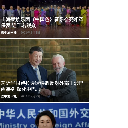
上海民族乐团《中国色》音乐会亮相圣
保罗 近千名观众...
巴中通讯社
-
2026年8月1日
习近平同卢拉通话强调反对外部干涉巴
西事务 深化中巴...
巴中通讯社
-
2026年7月30日