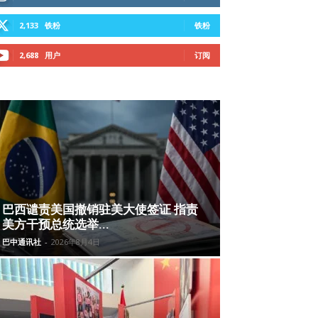
2,133
铁粉
铁粉
2,688
用户
订阅
巴西谴责美国撤销驻美大使签证 指责
美方干预总统选举...
巴中通讯社
-
2026年8月4日