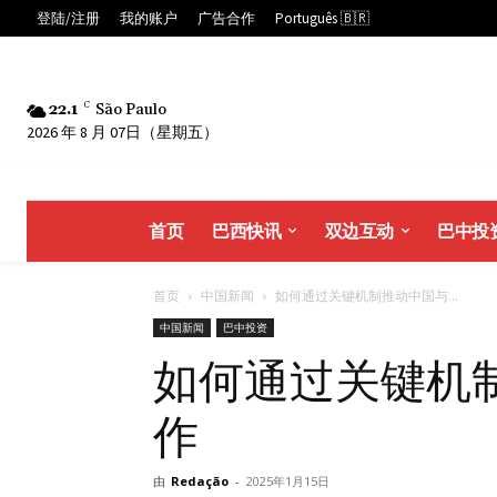
登陆/注册
我的账户
广告合作
Português 🇧🇷
22.1
C
São Paulo
2026 年 8 月 07日（星期五）
首页
巴西快讯
双边互动
巴中投
首页
中国新闻
如何通过关键机制推动中国与...
中国新闻
巴中投资
如何通过关键机
作
由
Redação
-
2025年1月15日