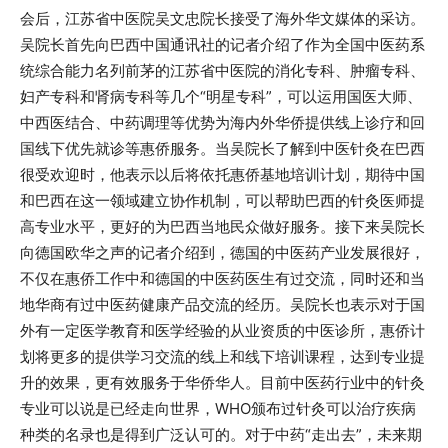
会后，江苏省中医院吴文忠院长接受了海外华文媒体的采访。
吴院长首先向巴西中国通讯社的记者介绍了作为全国中医药系
统综合能力名列前茅的江苏省中医院的消化专科、肿瘤专科、
妇产专科和肾病专科等几个“明星专科”，可以运用国医大师、
中西医结合、中药调理等优势为海内外华侨提供线上诊疗和回
国线下优先就诊等惠侨服务。当吴院长了解到中医针灸在巴西
很受欢迎时，他表示以后将依托惠侨基地培训计划，期待中国
和巴西在这一领域建立协作机制，可以帮助巴西的针灸医师提
高专业水平，更好的为巴西当地民众做好服务。接下来吴院长
向德国欧华之声的记者介绍到，德国的中医药产业发展很好，
不仅在惠侨工作中和德国的中医药医生有过交流，同时还和当
地华商有过中医药健康产品交流的经历。吴院长也表示对于国
外有一定医学教育和医学经验的从业资质的中医诊所，惠侨计
划将更多的提供学习交流的线上和线下培训课程，达到专业提
升的效果，更有效服务于华侨华人。目前中医药行业中的针灸
专业可以说是已经走向世界，WHO颁布过针灸可以治疗疾病
种类的名录也是得到广泛认可的。对于中药“走出去”，未来期