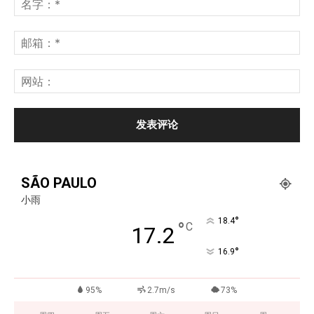
SÃO PAULO
小雨
°
18.4
°
C
17.2
°
16.9
95%
2.7m/s
73%