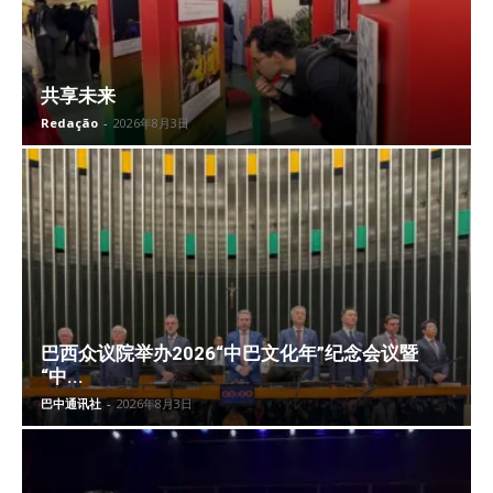
共享未来
Redação
-
2026年8月3日
巴西众议院举办2026“中巴文化年”纪念会议暨
“中...
巴中通讯社
-
2026年8月3日