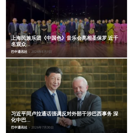
上海民族乐团《中国色》音乐会亮相圣保罗 近千
名观众...
巴中通讯社
-
2026年8月1日
习近平同卢拉通话强调反对外部干涉巴西事务 深
化中巴...
巴中通讯社
-
2026年7月30日