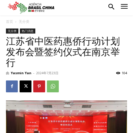
首页
无分类
无分类
热门消息
江苏省中医药惠侨行动计划
发布会暨签约仪式在南京举
行
由
Yasmin Yan
-
2024年7月23日
104