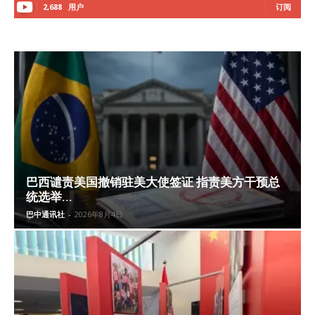
2,688
用户
订阅
巴西谴责美国撤销驻美大使签证 指责美方干预总
统选举...
巴中通讯社
-
2026年8月4日