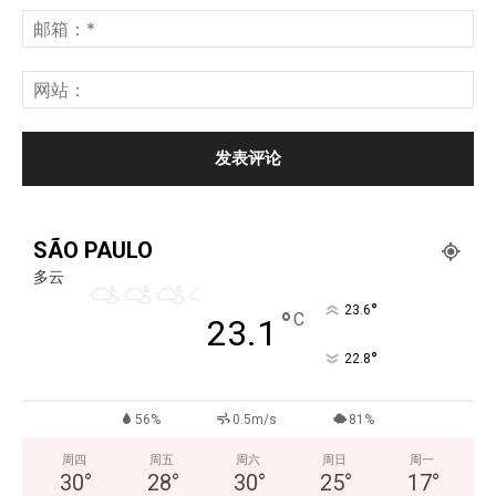
SÃO PAULO
多云
°
23.6
°
C
23.1
°
22.8
56%
0.5m/s
81%
周四
周五
周六
周日
周一
30
°
28
°
30
°
25
°
17
°