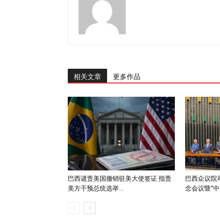
相关文章
更多作品
巴西谴责美国撤销驻美大使签证 指责
巴西众议院举
美方干预总统选举...
念会议暨“中..