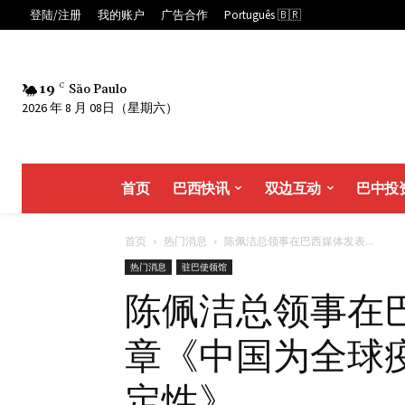
登陆/注册
我的账户
广告合作
Português 🇧🇷
19
C
São Paulo
2026 年 8 月 08日（星期六）
首页
巴西快讯
双边互动
巴中投
首页
热门消息
陈佩洁总领事在巴西媒体发表...
热门消息
驻巴使领馆
陈佩洁总领事在
章《中国为全球
定性》