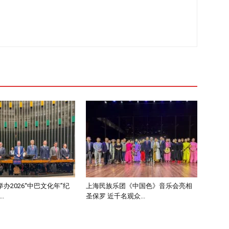
办2026“中巴文化年”纪
上海民族乐团《中国色》音乐会亮相
.
圣保罗 近千名观众...