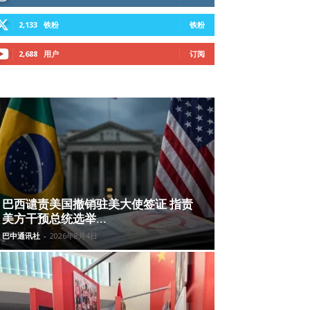
2,133
铁粉
铁粉
2,688
用户
订阅
巴西谴责美国撤销驻美大使签证 指责
美方干预总统选举...
巴中通讯社
-
2026年8月4日