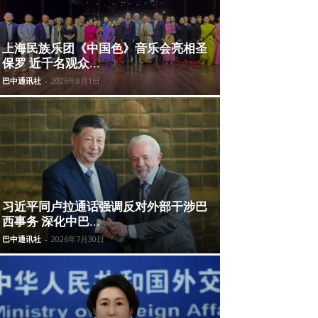
上海民族乐团《中国色》音乐会亮相圣
保罗 近千名观众...
巴中通讯社
-
2026年8月1日
习近平同卢拉通话强调反对外部干涉巴
西事务 深化中巴...
巴中通讯社
-
2026年7月30日