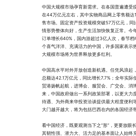
中国大规模市场孕育新需求。在各国普遍遭受疫
在44万亿元左右，其中实物商品网上零售额达
售市场。固定资产投资规模突破57万亿元，同
情形势整体向好，生产生活加快恢复正常。今年
订单增长640%，国内游超过3亿人次，春节
个喜气洋洋、充满活力的中国，许多国家表示
大规模市场将为世界释放更多红利。
中国高水平对外开放创造新机遇。任凭风浪起，
总额达42.1万亿元，同比增长7.7%；全年实际
贸港扬帆起航，进博会、服贸会、广交会、消博
来，中国政府做出一系列政策部署，以更大力
待遇、为外商来华投资洽谈提供最大程度便利
大门越开越大，将为包括巴西在内的各国经济
看中国经济，既要观测当下之“形”，更要放眼
其韧性强、潜力大、活力足的基本面让人始终