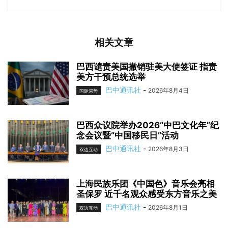
相关文章
巴西谴责美国撤销驻美大使签证 指责
美方干预总统选举
巴中通讯社
-
2026年8月4日
国际局势
巴西众议院举办2026“中巴文化年”纪
念会议暨“中国移民日”活动
巴中通讯社
-
2026年8月3日
双边互动
上海民族乐团《中国色》音乐会亮相
圣保罗 近千名观众感受东方音乐之美
巴中通讯社
-
2026年8月1日
双边互动