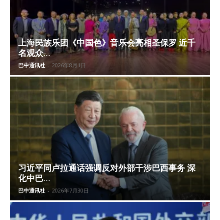
上海民族乐团《中国色》音乐会亮相圣保罗 近千
名观众...
巴中通讯社
-
2026年8月1日
习近平同卢拉通话强调反对外部干涉巴西事务 深
化中巴...
巴中通讯社
-
2026年7月30日