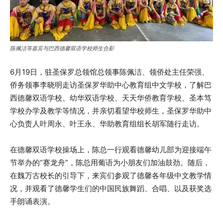
陈佩洁等嘉宾与巴西德馨双语学校师生合影
6月19日，驻圣保罗总领馆总领事陈佩洁、领侨处主任荣强、
侨务领事李晓明走访圣保罗华助中心教育组中文学校，了解巴
西德馨双语学校、幼华双语学校、天天华侨教育学校、圣本笃
学校办学及教学等情况，并亲切看望华校师生，圣保罗华助中
心负责人叶周永、叶王永、华助教育组组长胡军随行走访。
在德馨双语学校操场上，陈总一行观看德馨幼儿部为迎接端午
节举办的“赛龙舟”，陈总用葡语为小朋友们加油鼓劲。随后，
在魏万古校长的引导下，来宾们参观了德馨各年级中文教学情
况，并观看了德馨学生们的中国民族舞蹈、合唱、以及获奖选
手朗诵表演。