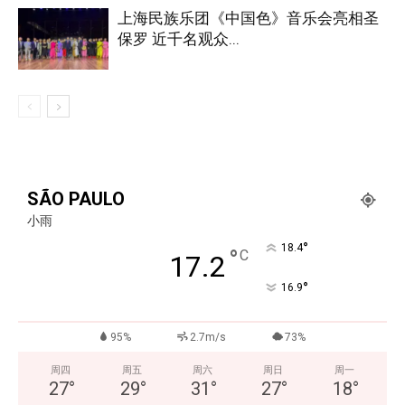
上海民族乐团《中国色》音乐会亮相圣
保罗 近千名观众...
SÃO PAULO
小雨
°
18.4
°
C
17.2
°
16.9
95%
2.7m/s
73%
周四
周五
周六
周日
周一
27
°
29
°
31
°
27
°
18
°