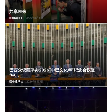
共享未来
Redação
-
2026年8月3日
巴西众议院举办2026“中巴文化年”纪念会议暨
“中...
巴中通讯社
-
2026年8月3日