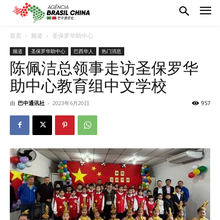
首页
频道
圣保罗华助中心
频道
圣保罗华助中心
巴西华人
热门消息
陈佩洁总领事走访圣保罗华
助中心教育组中文学校
由
巴中通讯社
-
2023年6月20日
957