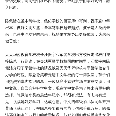
亲切交谈，询问他们在巴西的情况，鼓励孩子们学好葡语，融
入巴西。
陈佩洁在圣本笃学校、慈佑学校的留言簿中写到，祝不忘中华
根本，做好文明互鉴，圣本笃学校越来越好。孩子是人类的未
来，也是中巴友好的未来，祝慈佑学校办出更好成绩，为未来
做贡献！
天天华侨教育学校校长汪振宇和军警学校巴方校长走出校门迎
接陈总一行到访，在参观军警学校校园的时间里，汪振宇向陈
佩洁介绍了军警学校的情况以及天天华侨学校与军警学校合作
办学的历程。陈总微笑着走进中文学校的每一间教室，孩子们
用热烈的掌声欢迎陈总，一位华裔小姑娘主动与陈总交谈，用
中文说，自己会好好学中文，现在学中文是为了将来有更好的
选择。陈佩洁夸奖她虽然年纪小，却很有想法、有志向有远
见，祝福她好好学习，达成心愿。中文四年级的几位同学齐声
背诵《满江红》，被陈总夸奖很有气势，仿佛千军万马。陈佩
洁还仔细询问老师们的教学情况，鼓励老师们做传播中华文化