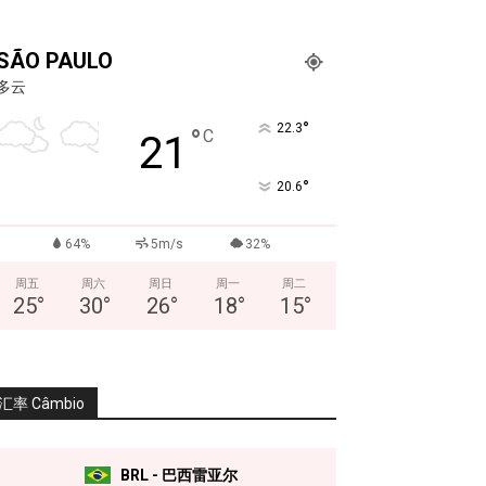
SÃO PAULO
多云
°
22.3
°
C
21
°
20.6
64%
5m/s
32%
周五
周六
周日
周一
周二
25
°
30
°
26
°
18
°
15
°
汇率 Câmbio
BRL - 巴西雷亚尔