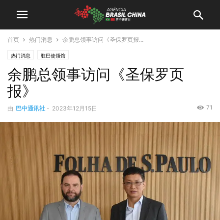
首页
热门消息
余鹏总领事访问《圣保罗页报...
热门消息
驻巴使领馆
余鹏总领事访问《圣保罗页
报》
71
由
巴中通讯社
-
2023年12月15日