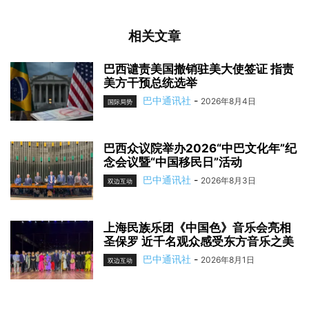
相关文章
巴西谴责美国撤销驻美大使签证 指责
美方干预总统选举
巴中通讯社
-
2026年8月4日
国际局势
巴西众议院举办2026“中巴文化年”纪
念会议暨“中国移民日”活动
巴中通讯社
-
2026年8月3日
双边互动
上海民族乐团《中国色》音乐会亮相
圣保罗 近千名观众感受东方音乐之美
巴中通讯社
-
2026年8月1日
双边互动