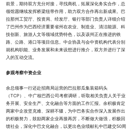
前景，期待双方充分对接，寻找商机，拓展深化务实合作，总
领馆愿继续发挥桥梁纽带作用，助力双方合作再出新成果。巴
拉那州工贸厅、投资局、经发厅、银行等部门负责人详细介绍
了巴州作为巴西经济重要省州在农业、制造业、清洁能源、科
技创新、旅游人文等领域优势特色，以及该州正在推进的铁
路、公路、港口等项目信息。中企协及与会中资机构代表分别
就机构职能、业务发展和未来设想进行推介，双方并进行了深
入的互动交流。
参观考察中资企业
余总领事一行还赴招商局运营的巴拉那瓜集装箱码头
（TCP）、中广核巴西公司考察调研，听取相关负责人关于业
务开展、安全生产、文化融合等方面的工作汇报。余积极肯定
两家中企攻坚克难、深耕不辍，为中巴务实合作深入发展作出
的积极努力，鼓励两家企业再接再厉，不断做大做强，积极回
馈社会，深化中巴文化融合，以更出色业绩献礼中巴建交50周