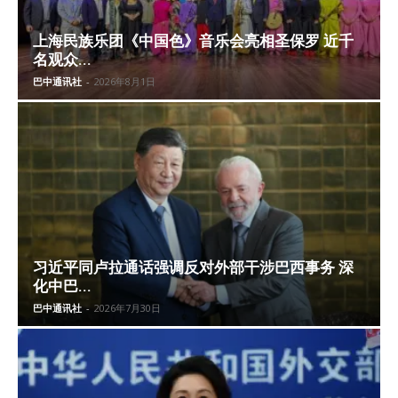
上海民族乐团《中国色》音乐会亮相圣保罗 近千
名观众...
巴中通讯社
-
2026年8月1日
习近平同卢拉通话强调反对外部干涉巴西事务 深
化中巴...
巴中通讯社
-
2026年7月30日