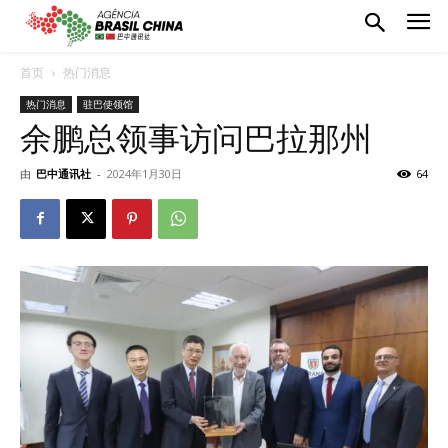
首页
热门消息
热门消息
驻巴使领馆
余鹏总领事访问巴拉那州
由
巴中通讯社
-
2024年1月30日
64