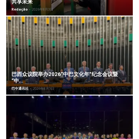
共享未来
Redação
-
2026年8月3日
巴西众议院举办2026“中巴文化年”纪念会议暨
“中...
巴中通讯社
-
2026年8月3日