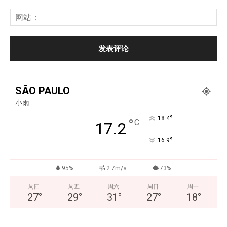
SÃO PAULO
小雨
°
18.4
°
C
17.2
°
16.9
95%
2.7m/s
73%
周四
周五
周六
周日
周一
27
°
29
°
31
°
27
°
18
°