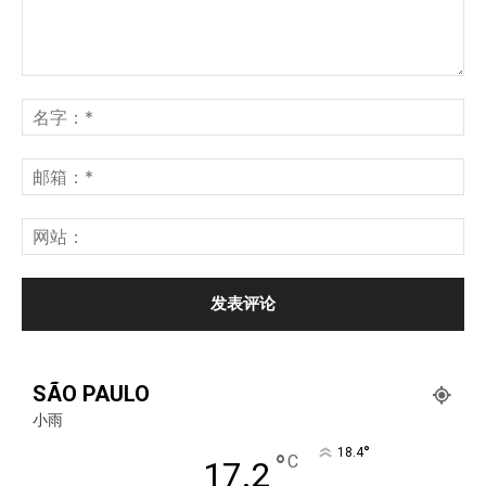
SÃO PAULO
小雨
°
18.4
°
C
17.2