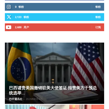
0
铁粉
铁粉
2,133
铁粉
铁粉
2,688
用户
订阅
巴西谴责美国撤销驻美大使签证 指责美方干预总
统选举...
巴中通讯社
-
2026年8月4日