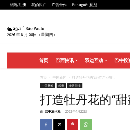
登陆/注册
我的账户
广告合作
Português 🇧🇷
23.1
C
São Paulo
2026 年 8 月 06日（星期四）
首页
巴西快讯
双边互动
巴中投
首页
中国新闻
打造牡丹花的“甜蜜”产业链...
中国新闻
频道
走进菏泽
打造牡丹花的“甜
由
巴中通讯社
-
2023年4月22日