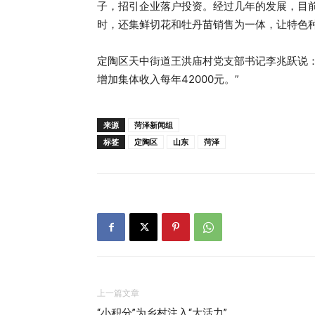
子，招引企业落户投资。经过几年的发展，目前
时，还集鲜切花和牡丹苗销售为一体，让特色
定陶区天中街道王洪庙村党支部书记李兆跃说
增加集体收入每年42000元。”
来源
菏泽新闻组
标签
定陶区
山东
菏泽
上一篇文章
“小积分”为乡村注入“大活力”