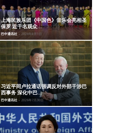
上海民族乐团《中国色》音乐会亮相圣
保罗 近千名观众...
巴中通讯社
-
2026年8月1日
习近平同卢拉通话强调反对外部干涉巴
西事务 深化中巴...
巴中通讯社
-
2026年7月30日