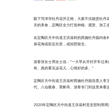
眼下菏泽市牡丹花开正艳，大家不仅能赏牡丹
关的美食，定陶区全力打造种植、观赏、加工全
在定陶区天中街道王洪庙村的西施牡丹园内各
身花海或驻足欣赏，或拍照留念。
游客张女士周女士说：“一大早从开封开车过
有。真的看见这花儿，心情好的多。”
定陶区天中街道王洪庙村西施牡丹园负责人李玉
代、八仙载春、黑豹等。游客专门到这里来看这
2020年定陶区天中街道王洪庙村党支部利用