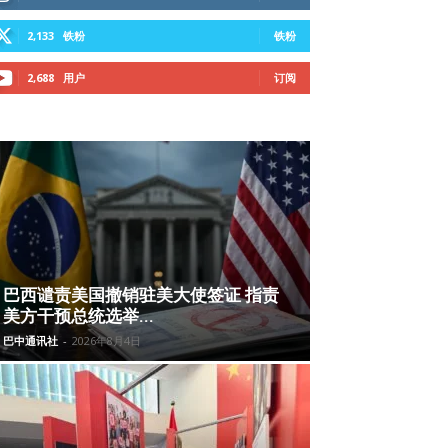
2,133
铁粉
铁粉
2,688
用户
订阅
巴西谴责美国撤销驻美大使签证 指责
美方干预总统选举...
巴中通讯社
-
2026年8月4日