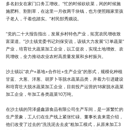
多名妇女在家门口务工增收。“忙的时候砍砍菜，闲的时候施
施肥料、割割草，在这里一月收两千块钱，也方便照顾家里孩
子老人，干着也踏实。”村民郜秀娥说。
“党的二十大报告指出，发展乡村特色产业，拓宽农民增收致
富渠道。”沙土镇党委书记刘保安说，该镇大力发展“订单蔬菜”
产业，培育壮大蔬菜加工企业，以工促农，实现土地增效、农
民增收，全力推动农业农村高质量发展和乡村振兴。
沙土镇以“农户+基地+合作社+生产企业”的形式，规模化种植
甘蓝、大葱、洋葱、胡罗卜等脱水蔬菜品类，并着力引进建设
和培育壮大脱水蔬菜加工企业，目前投产运营的18家脱水蔬菜
加工企业，年加工各类蔬菜10万吨。
在沙土镇的菏泽盛鑫源食品有限公司生产车间，是一派繁忙的
生产景象，工人们在生产线上紧张忙碌。董事长袁来需介绍，
他们改变了过去的“洗洗泥去去皮”粗加工模式，从原来加工3