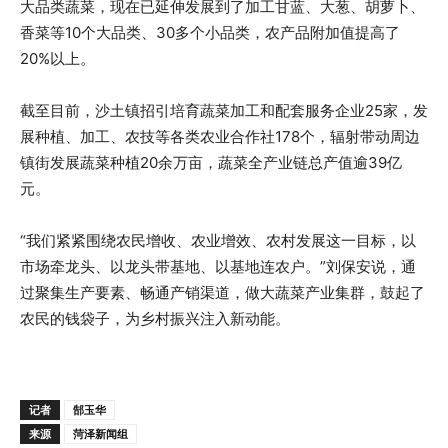
大品类蔬菜，现在已延伸发展到了加工甘蓝、大葱、胡萝卜、
香菜等10个大品类、30多个小品类，农产品附加值提高了
20%以上。
截至目前，沙土镇招引培育蔬菜加工和配套服务企业25家，发
展种植、加工、农技等各类农业合作社178个，辐射带动周边
镇街发展蔬菜种植20余万亩，蔬菜全产业链总产值逾39亿
元。
“我们紧紧围绕农民增收、农业增效、农村发展这一目标，以
市场牵龙头、以龙头带基地、以基地连农户。”刘保安说，通
过聚集生产要素、畅通产销渠道，做大蔬菜产业集群，鼓起了
农民的钱袋子，为乡村振兴注入新动能。
记者
郜玉华
来源
菏泽新闻组