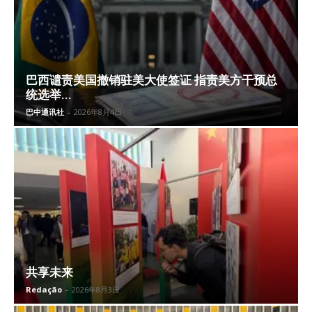
巴西谴责美国撤销驻美大使签证 指责美方干预总
统选举...
巴中通讯社
-
2026年8月4日
共享未来
Redação
-
2026年8月3日