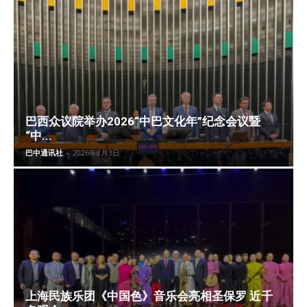
巴西众议院举办2026“中巴文化年”纪念会议暨
“中...
巴中通讯社
-
2026年8月3日
上海民族乐团《中国色》音乐会亮相圣保罗 近千