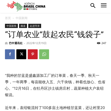
首页
中国新闻
中国新闻
频道
走进菏泽
“订单农业”鼓起农民“钱袋子”
由
巴中通讯社
-
2022年12月19日
247
“我种的甘蓝是盛鑫源加工厂的订单菜，春天一季、秋天一
季，一年两季，每亩能收入五、六千块钱，种着也放心、也省
心。”12月16日，在牡丹区沙土镇房庄村，蔬菜种植大户袁绍
银说。
近年来，袁绍银流转了100多亩土地种植甘蓝菜，还让村里20