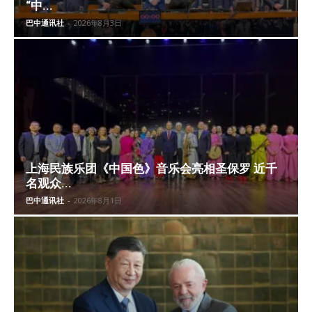
“中...
巴中通讯社
-
2026年8月3日
上海民族乐团《中国色》音乐会亮相圣保罗 近千
名观众...
巴中通讯社
-
2026年8月1日