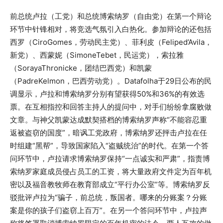
前总统卢拉（工党）和总统博索纳罗（自由党）在第一个辩论
环节中针锋相对，将竞选气氛引入白热化。参加辩论的还包括
西罗（CiroGomes，劳动民主党）、菲利皮（Feliped’Avila，
新党）、西蒙妮（SimoneTebet，民运党），索拉雅
（SorayaThronicke，团结巴西党）和凯蒙
（PadreKelmon，巴西劳动党）。Datafolha于29日公布的民
调显示，卢拉和博索纳罗分别有望获得50%和36%的有效选
票。在互相指控和回答主持人的提问中，对手们纷纷拿腐败做
文章。与神父凯蒙达成默契搭档的博索纳罗声称“不能容忍重
返被盗窃的国度”，暗讽工党政府，博索纳罗还抨击卢拉在任
时组建“黑帮”，导致国家陷入“盗贼统治”的时代。在第一个答
问环节中，卢拉请求博索纳罗保持“一点诚实和严肃”，指责博
索纳罗家庭成员侵占员工的工资，将大量政府文件定为百年机
密以及福音教牧师在教育部成立“平行办公室”等。博索纳罗反
驳批评卢拉为“骗子，前总统，叛国者。哪来的分账案？分账
案是你的孩子们盗窃上百万”。在另一个答问环节中，卢拉声