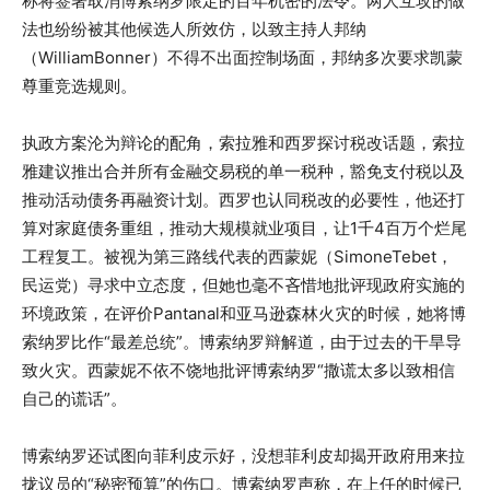
称将签署取消博索纳罗限定的百年机密的法令。两人互攻的做
法也纷纷被其他候选人所效仿，以致主持人邦纳
（WilliamBonner）不得不出面控制场面，邦纳多次要求凯蒙
尊重竞选规则。
执政方案沦为辩论的配角，索拉雅和西罗探讨税改话题，索拉
雅建议推出合并所有金融交易税的单一税种，豁免支付税以及
推动活动债务再融资计划。西罗也认同税改的必要性，他还打
算对家庭债务重组，推动大规模就业项目，让1千4百万个烂尾
工程复工。被视为第三路线代表的西蒙妮（SimoneTebet，
民运党）寻求中立态度，但她也毫不吝惜地批评现政府实施的
环境政策，在评价Pantanal和亚马逊森林火灾的时候，她将博
索纳罗比作“最差总统”。博索纳罗辩解道，由于过去的干旱导
致火灾。西蒙妮不依不饶地批评博索纳罗“撒谎太多以致相信
自己的谎话”。
博索纳罗还试图向菲利皮示好，没想菲利皮却揭开政府用来拉
拢议员的“秘密预算”的伤口。博索纳罗声称，在上任的时候已