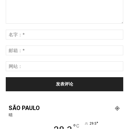
SÃO PAULO
晴
°
29.5
°
C