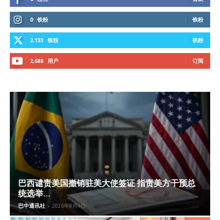
0
铁粉
铁粉
2,133
铁粉
铁粉
2,688
用户
订阅
巴西谴责美国撤销驻美大使签证 指责美方干预总
统选举...
巴中通讯社
-
2026年8月4日