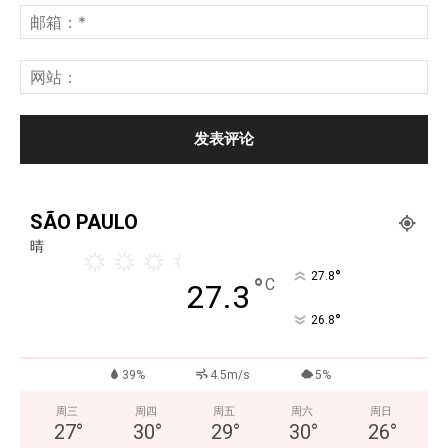
SÃO PAULO
晴
°
27.8
°
C
27.3
°
26.8
39%
4.5m/s
5%
周三
周四
周五
周六
周日
27
°
30
°
29
°
30
°
26
°