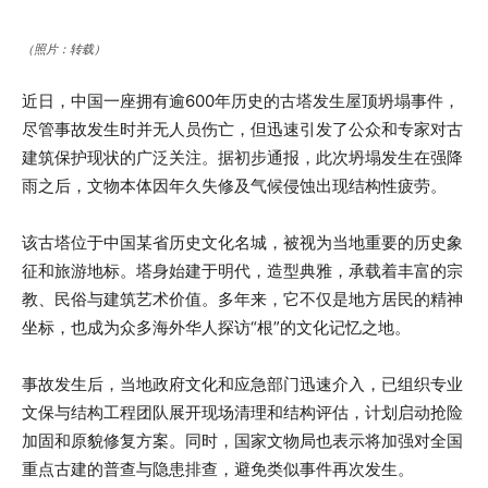
（照片：转载）
近日，中国一座拥有逾600年历史的古塔发生屋顶坍塌事件，
尽管事故发生时并无人员伤亡，但迅速引发了公众和专家对古
建筑保护现状的广泛关注。据初步通报，此次坍塌发生在强降
雨之后，文物本体因年久失修及气候侵蚀出现结构性疲劳。
该古塔位于中国某省历史文化名城，被视为当地重要的历史象
征和旅游地标。塔身始建于明代，造型典雅，承载着丰富的宗
教、民俗与建筑艺术价值。多年来，它不仅是地方居民的精神
坐标，也成为众多海外华人探访“根”的文化记忆之地。
事故发生后，当地政府文化和应急部门迅速介入，已组织专业
文保与结构工程团队展开现场清理和结构评估，计划启动抢险
加固和原貌修复方案。同时，国家文物局也表示将加强对全国
重点古建的普查与隐患排查，避免类似事件再次发生。