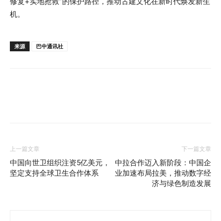
修复+实地抢救”的保护路径，推动古建文化在新时代焕发新生
机。
来源
巴中通讯社
上一篇文章
下一篇文章
中国向世卫组织注资5亿美元，
中拉合作迈入新阶段：中国企
坚定支持全球卫生合作体系
业加速布局拉美，推动数字经
济与绿色制造发展