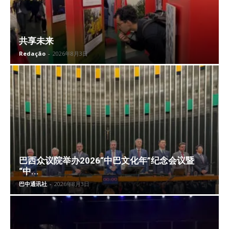
共享未来
Redação
-
2026年8月3日
巴西众议院举办2026“中巴文化年”纪念会议暨
“中...
巴中通讯社
-
2026年8月3日