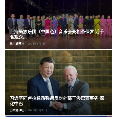
上海民族乐团《中国色》音乐会亮相圣保罗 近千
名观众...
巴中通讯社
-
2026年8月1日
习近平同卢拉通话强调反对外部干涉巴西事务 深
化中巴...
巴中通讯社
-
2026年7月30日