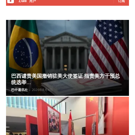
2,688
用户
订阅
巴西谴责美国撤销驻美大使签证 指责美方干预总
统选举...
巴中通讯社
-
2026年8月4日