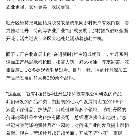
农业更强、农村更美、农民更富。”
牡丹区坚持把巩固拓展脱贫攻坚成果同乡村振兴有效衔接，着
力推动牡丹、芍药等农业产业“链”式发展，乡村振兴战略全面
开花，活力迸发，全区大地处处涌动着勃勃生机。
眼下，正在北京展出的“奋进新时代”主题成就展上，牡丹系列
深加工产品展示很抢眼：根能入药、籽来榨油、花蕊制茶、花
瓣提露……众多参观者驻足观看。目前，牡丹区的牡丹深加工
产品已发展到11大类260余个品种。
“这里面，就有我们尧舜牡丹生物科技有限公司研发的产品。
我们研发的产品种类，由起初的七八个发展到现在的159个，
涵盖了保健品、护肤品、口腔健康等多个领域。”在牡丹区的
菏泽尧舜牡丹生物科技有限公司，总经理许强自豪地说，“总
书记考察菏泽尧舜牡丹产业园时，对菏泽产业的发展提出殷切
希望。现在，菏泽牡丹越开越美丽，开成了‘产业花’、‘富民