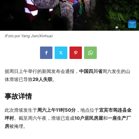
(Foto por Yang Jian/Xinhua)
据周日上午举行的新闻发布会通报，
中国四川省
周六发生的山
体滑坡已导致
29人失联
。
事故详情
此次滑坡发生于
周六上午11时50分
，地点位于
宜宾市筠连县金
坪村
。截至周六午夜，滑坡已造成
10户居民房屋
和
一座生产厂
房
被掩埋。