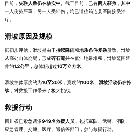
目前，
失联人数仍在核实中
。截至目前，已有
两人获救
，其中
一人伤势严重，另一人受轻伤，均已送往筠连县医院接受治
疗。
滑坡原因及规模
据初步评估，滑坡是由于
持续降雨
和
地质条件复杂
所致。滑坡
从高处山体崩塌，形成
碎石流
并在低洼地带堆积，滑坡范围延
伸约
1.2公里
，总体积超过
10万立方米
。
滑坡主体厚度约为
10至20米
，宽度约
100米
。
滑坡活动仍在持
续
，对救援工作带来了极大挑战。
救援行动
四川省已紧急调派
949名救援人员
，包括军队、武警、消防、
应急管理、交通、医疗、通信等部门，参与救援行动。