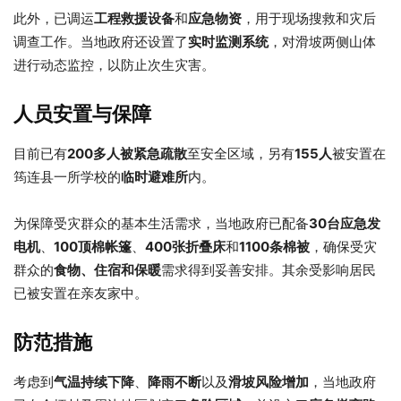
此外，已调运
工程救援设备
和
应急物资
，用于现场搜救和灾后
调查工作。当地政府还设置了
实时监测系统
，对滑坡两侧山体
进行动态监控，以防止次生灾害。
人员安置与保障
目前已有
200多人被紧急疏散
至安全区域，另有
155人
被安置在
筠连县一所学校的
临时避难所
内。
为保障受灾群众的基本生活需求，当地政府已配备
30台应急发
电机
、
100顶棉帐篷
、
400张折叠床
和
1100条棉被
，确保受灾
群众的
食物、住宿和保暖
需求得到妥善安排。其余受影响居民
已被安置在亲友家中。
防范措施
考虑到
气温持续下降
、
降雨不断
以及
滑坡风险增加
，当地政府