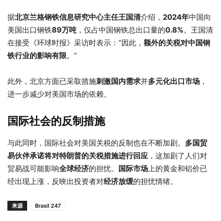
据
北京兰格钢铁信息研究中心主任王国清
介绍，
2024年
中国向
美国出口钢铁
89万吨
，仅占中国钢铁总出口量的
0.8%
。王国清
在接受《环球时报》采访时表示：“因此，
额外的关税对中国钢
铁行业的影响有限
。”
此外，北京方面已采取措施
刺激国内需求
并
多元化出口市场
，
进一步减少对美国市场的依赖。
国际社会的反制措施
与此同时，国际社会对美国关税的反制也在不断加剧。
多国贸
易伙伴承诺将对特朗普的关税措施进行回应
，这加剧了人们对
贸易战可能影响
全球经济
的担忧。
国际市场
上的黄金和铝价已
经出现上涨，反映出投资者对
经济放缓
的担忧情绪。
来源
Brasil 247