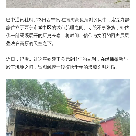
巴中通讯社6月23日西宁讯 在青海高原清冽的风中，宏觉寺静
静伫立于西宁市城中区的城市肌理之间。寺院不事张扬，却仿
佛一部缓缓展开的历史长卷，将时间、信仰与文明的回声层层
叠映在高原的天空之下。
近日，记者走进这座始建于公元941年的古刹，在经幡微动与
殿宇沉静之间，试图触摸一段横跨千年的汉藏文明对话。