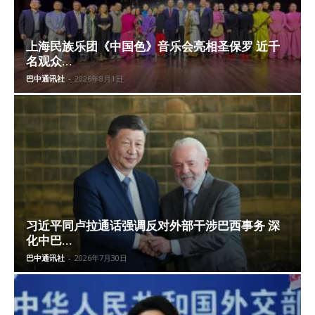
上海民族乐团《中国色》音乐会亮相圣保罗 近千
名观众...
巴中通讯社
-
2026年8月1日
习近平同卢拉通话强调反对外部干涉巴西事务 深
化中巴...
巴中通讯社
-
2026年7月30日