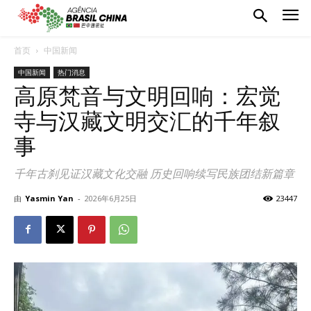
首页
中国新闻
中国新闻
热门消息
高原梵音与文明回响：宏觉
寺与汉藏文明交汇的千年叙
事
千年古刹见证汉藏文化交融 历史回响续写民族团结新篇章
由
Yasmin Yan
-
2026年6月25日
23447