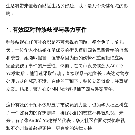
生活将带来显著而贴近生活的好处。以下是几个关键领域的影
响：
1. 有效应对种族歧视与暴力事件
种族歧视在任何社会都是不可忽视的问题。
举个例子
，前几
天，一位华人小姑娘在圣保罗的街头遭到四名巴西青年的辱骂
和袭击。她随即报警，但警察因为她的伤势不重而拒绝立案，
完全忽视了事件的严重性。然而，在向市议员候选人André
Ye求助后，他迅速采取行动，直接联系当地警长，表达对警察
处理方式的强烈不满。在他的干预下，警长立即道歉，并重新
立案。结果，警方在6小时内迅速抓捕了四名涉案青年。
这种有效的干预不仅彰显了市议员的力量，也为华人社区树立
了一个强有力的保护屏障，确保我们的权益不再被忽视。未
来，有了像André Ye这样的代表，华人社区在面对类似歧视
和不公时将能获得更快、更有效的法律支持。