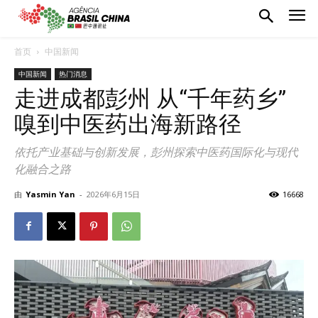
首页
中国新闻
中国新闻
热门消息
走进成都彭州 从“千年药乡”
嗅到中医药出海新路径
依托产业基础与创新发展，彭州探索中医药国际化与现代
化融合之路
由
Yasmin Yan
-
2026年6月15日
16668