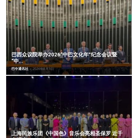
巴西众议院举办2026“中巴文化年”纪念会议暨
“中...
巴中通讯社
-
2026年8月3日
上海民族乐团《中国色》音乐会亮相圣保罗 近千