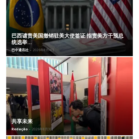
巴西谴责美国撤销驻美大使签证 指责美方干预总
统选举...
巴中通讯社
-
2026年8月4日
共享未来
Redação
-
2026年8月3日