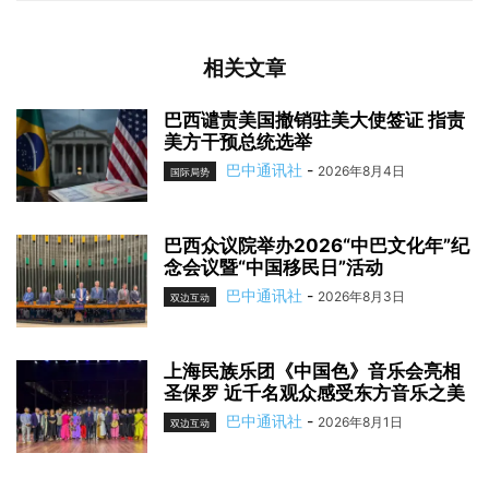
相关文章
巴西谴责美国撤销驻美大使签证 指责
美方干预总统选举
巴中通讯社
-
2026年8月4日
国际局势
巴西众议院举办2026“中巴文化年”纪
念会议暨“中国移民日”活动
巴中通讯社
-
2026年8月3日
双边互动
上海民族乐团《中国色》音乐会亮相
圣保罗 近千名观众感受东方音乐之美
巴中通讯社
-
2026年8月1日
双边互动