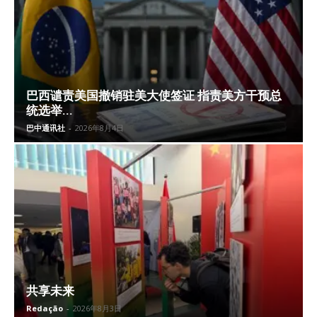
巴西谴责美国撤销驻美大使签证 指责美方干预总
统选举...
巴中通讯社
-
2026年8月4日
共享未来
Redação
-
2026年8月3日