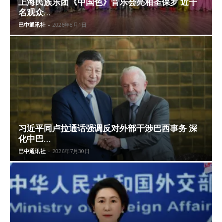
上海民族乐团《中国色》音乐会亮相圣保罗 近千
名观众...
巴中通讯社
-
2026年8月1日
习近平同卢拉通话强调反对外部干涉巴西事务 深
化中巴...
巴中通讯社
-
2026年7月30日