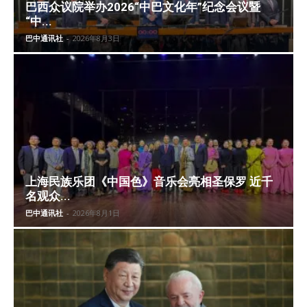
巴西众议院举办2026“中巴文化年”纪念会议暨
“中...
巴中通讯社
-
2026年8月3日
上海民族乐团《中国色》音乐会亮相圣保罗 近千
名观众...
巴中通讯社
-
2026年8月1日