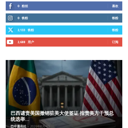
0
粉丝
喜欢
0
铁粉
铁粉
2,133
铁粉
铁粉
2,688
用户
订阅
巴西谴责美国撤销驻美大使签证 指责美方干预总
统选举...
巴中通讯社
-
2026年8月4日