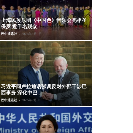
上海民族乐团《中国色》音乐会亮相圣
保罗 近千名观众...
巴中通讯社
-
2026年8月1日
习近平同卢拉通话强调反对外部干涉巴
西事务 深化中巴...
巴中通讯社
-
2026年7月30日