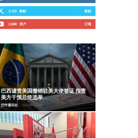
2,133
铁粉
铁粉
2,688
用户
订阅
巴西谴责美国撤销驻美大使签证 指责
美方干预总统选举...
巴中通讯社
-
2026年8月4日