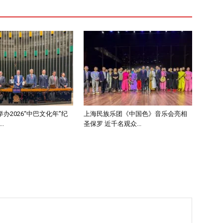
办2026“中巴文化年”纪
上海民族乐团《中国色》音乐会亮相
.
圣保罗 近千名观众...